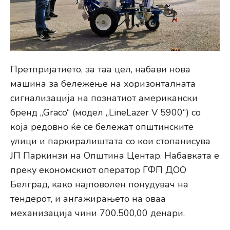
Претпријатието, за таа цел, набави нова
машина за бележење на хоризонталната
сигнализација на познатиот американски
бренд „Graco“ (модел „LineLazer V 5900“) со
која редовно ќе се бележат општинските
улици и паркиралиштата со кои стопанисува
ЈП Паркинзи на Општина Центар. Набавката е
преку економскиот оператор ГФП ДОО
Белград, како најповолен понудувач на
тендерот, и ангажирањето на оваа
механизација чини 700.500,00 денари.