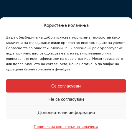
Користење колачиња
За да обезбедиме најдобри искуства, користиме технологии како
колачиња за складирање и/или пристап до информациите за уредот.
Согласноста со овие технологии ќе ни овозможи да обработуваме
податоци како што се однесувањето на прелистувањето или
единствените идентификатори на оваа страница. Несогласувањето
или повлекувањето на согласноста, може негативно да влијае на
одредени карактеристики и функции.
Се согласувам
Не се согласувам
Дополнителни информации
Политика за користење на колачиња