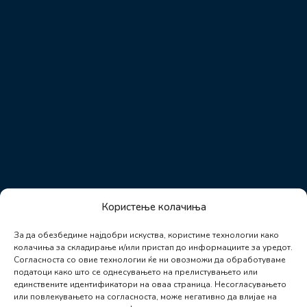
Користење колачиња
За да обезбедиме најдобри искуства, користиме технологии како
колачиња за складирање и/или пристап до информациите за уредот.
Согласноста со овие технологии ќе ни овозможи да обработуваме
податоци како што се однесувањето на прелистувањето или
единствените идентификатори на оваа страница. Несогласувањето
или повлекувањето на согласноста, може негативно да влијае на