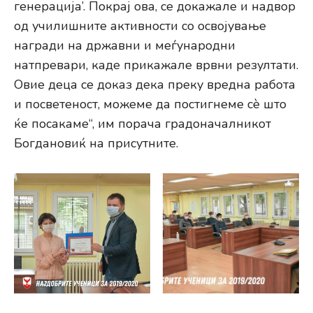
генерација’. Покрај ова, се докажале и надвор
од училишните активности со освојување
награди на државни и меѓународни
натпревари, каде прикажале врвни резултати.
Овие деца се доказ дека преку вредна работа
и посветеност, можеме да постигнеме сѐ што
ќе посакаме“, им порача градоначалникот
Богдановиќ на присутните.