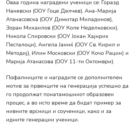
Оваа година наградени ученици се: Горазд
Наневски (ООУ Гоце Делчев), Ана-Марија
Атанасовска (ООУ Димитар Миладинов),
Зоран Михаилов (ООУ Коле Неделковски),
Никола Спировски (ООУ Јохан Хајнрих
Песталоци), Ангела Јаниќ (ООУ Св. Кирил и
Методиј), Илин Московски (ООУ Кочо Рацин) и
Марија Атанасова (ООУ 11-ти Октомври).
Пофалниците и наградите се дополнителен
мотив за првенците на генерација успешно да
го продолжат понатамошниот образовен
процес, а во исто време да бидат пример за
нивните врсници и соученици, како и за
идните генерации ученици.