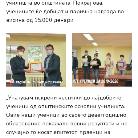
училишта во општината. Покрај ова,
учениците ќе добијат и парична награда во
висина од 15.000 денари.
„Упатувам искрени честитки до најдобрите
ученици од општинските основни училишта.
Овие наши ученици во своето деветгодишно
образование покажале врвни резултати и не
случајно го носат епитетот ‘првенци на