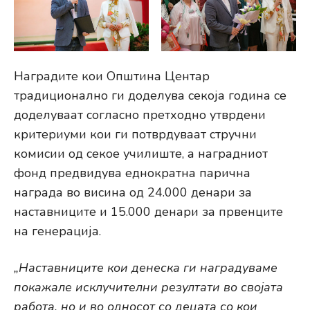
Наградите кои Општина Центар
традиционално ги доделува секоја година се
доделуваат согласно претходно утврдени
критериуми кои ги потврдуваат стручни
комисии од секое училиште, а наградниот
фонд предвидува еднократна парична
награда во висина од 24.000 денари за
наставниците и 15.000 денари за првенците
на генерација.
„Наставниците кои денеска ги наградуваме
покажале исклучителни резултати во својата
работа, но и во односот со децата со кои