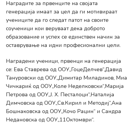
Наградите за првенците на својата
генерација имаат за цел да ги мотивираат
учениците да го следат патот на своите
соученици кои веруваат дека доброто
образование и успех се единствен начин за
оставрување на идни професионални цели.
Наградени ученици, првенци на генерација
се: Ева Ставрева од ООУ„ГоцеДелчев“,Давид
Тануровски од ООУ„Димитар Миладинов, Миа
Чичкариќ од ООУ„Коле Неделковски“,Марија
Петрова од ООУ„Ј. Х. Песталоци“,Наталија
Димчовска од ООУ„Св.Кирил и Методиј“,Ана
Бошнаковска од ООУ„Кочо Рацин“ и Сандра
Недановска од ООУ„11Октомври“.