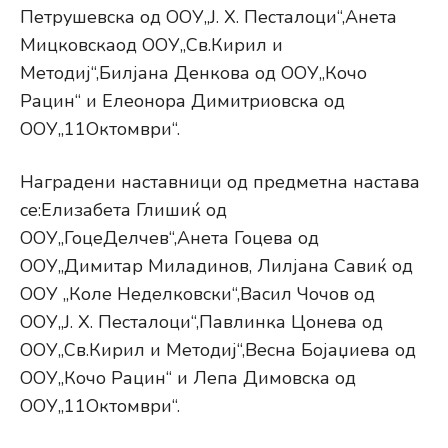
Петрушевска од ООУ„Ј. Х. Песталоци“,Анета
Мицковскаод ООУ„Св.Кирил и
Методиј“,Билјана Денкова од ООУ„Кочо
Рацин“ и Елеонора Димитриовска од
ООУ„11Октомври“.
Наградени наставници од предметна настава
се:Елизабета Глишиќ од
ООУ„ГоцеДелчев“,Анета Гоцева од
ООУ„Димитар Миладинов, Лилјана Савиќ од
ООУ „Коле Неделковски“,Васил Чочов од
ООУ„Ј. Х. Песталоци“,Павлинка Цонева од
ООУ„Св.Кирил и Методиј“,Весна Бојаџиева од
ООУ„Кочо Рацин“ и Лепа Димовска од
ООУ„11Октомври“.