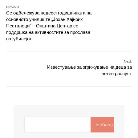
Previous:
Се одбележува педесетгодишнината на
основното училиште „Јохан Хајнрих
Песталоци“ – Општина Центар со
поддршка на активностите за прослава
на јубилејот
Next:
Известување за згрижување на деца за
летен распуст
Search
Пребарај
for: