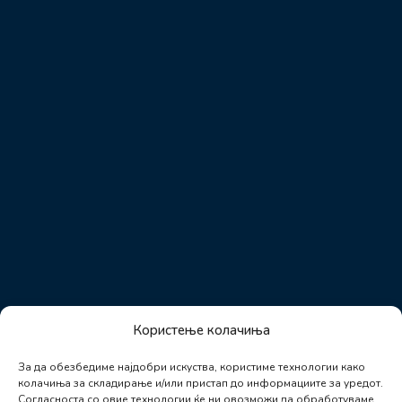
Користење колачиња
За да обезбедиме најдобри искуства, користиме технологии како
колачиња за складирање и/или пристап до информациите за уредот.
Согласноста со овие технологии ќе ни овозможи да обработуваме