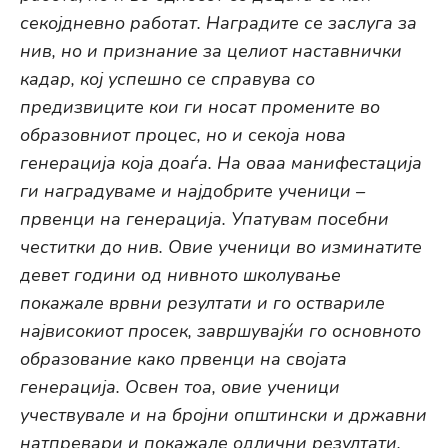
секојдневно работат. Наградите се заслуга за
нив, но и признание за целиот наставнички
кадар, кој успешно се справува со
предизвиците кои ги носат промените во
образовниот процес, но и секоја нова
генерација која доаѓа. На оваа манифестација
ги наградуваме и најдобрите ученици –
првенци на генерација. Упатувам посебни
честитки до нив. Овие ученици во изминатите
девет години од нивното школување
покажале врвни резултати и го оствариле
највисокиот просек, завршувајќи го основното
образование како првенци на својата
генерација. Освен тоа, овие ученици
учествувале и на бројни општински и државни
натпревари и покажале одлични резултати.