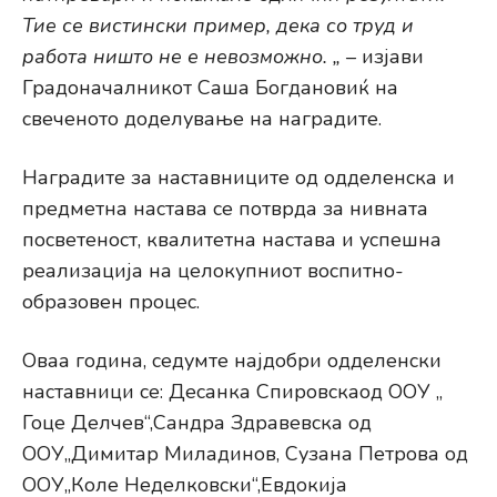
Тие се вистински пример, дека со труд и
работа ништо не е невозможно. „
– изјави
Градоначалникот Саша Богдановиќ на
свеченото доделување на наградите.
Наградите за наставниците од одделенска и
предметна настава се потврда за нивната
посветеност, квалитетна настава и успешна
реализација на целокупниот воспитно-
образовен процес.
Оваа година, седумте најдобри одделенски
наставници се: Десанка Спировскаод OOУ „
Гоце Делчев“,Сандра Здравевска од
ООУ„Димитар Миладинов, Сузана Петрова од
ООУ„Коле Неделковски“,Евдокија