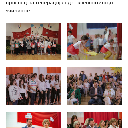
првенец на генерација од секоеопштинско
училиште.