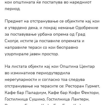
кои општината ќе постапува во наредниот
период.
Предмет на отстранување се објектите кај кои
е утврдено дека, и покрај немање Одобрение
за поставување урбана опрема од Град
Скопје, истите ја поставиле опремата и
направиле тераси со кои бесправно
узурпирале јавен простор.
На листата објекти кај кои Општина Центар
во изминатиов периодутврдила
нерегуларности и согласно тоа следува
отстранување на терасите се: Ресторан Гурмет,
Кафе бар Паладиум, Кафе бар Кофи Фектори,
Гостилница Сушико, Гостилница Лантерн,