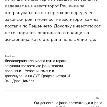
издаваат на инвеститорот Решение за
отстранување на што претходи определен
законски рок и можност инвеститорот сам да
постапи по Решението. Доколку инвеститорот
не го стори тоа, општината со полициска
асистенција, ќе го отстрани нелегалниот дел.
Previous:
Дислоцирана планирана катна гаража,
зачувани постоечките јавни зелени
површини – Усвоени измени и
дополнувања на ДУП Градска четврт И
04 – Даре Џамбаз
Next:
Од денеска на јавна презентација и јавна