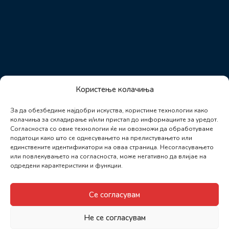
Користење колачиња
За да обезбедиме најдобри искуства, користиме технологии како
колачиња за складирање и/или пристап до информациите за уредот.
Согласноста со овие технологии ќе ни овозможи да обработуваме
податоци како што се однесувањето на прелистувањето или
единствените идентификатори на оваа страница. Несогласувањето
или повлекувањето на согласноста, може негативно да влијае на
одредени карактеристики и функции.
Се согласувам
Не се согласувам