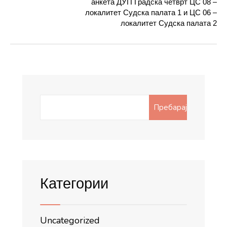
анкета ДУП Градска четврт ЦС 08 –
локалитет Судска палата 1 и ЦС 06 –
локалитет Судска палата 2
Search
Пребарај
for:
Категории
Uncategorized