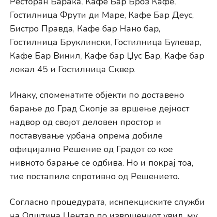
Ресторан Барака, Кафе Бар Броз Кафе,
Гостилница Фрути ди Маре, Кафе Бар Деус,
Бистро Правда, Кафе бар Нано бар,
Гостилница Бруклински, Гостилница Булевар,
Кафе Бар Винил, Кафе бар Џус Бар, Кафе бар
локал 45 и Гостилница Сквер.
Инаку, споменатите објекти по доставено
барање до Град Скопје за вршење дејност
надвор од својот деловен простор и
поставување урбана опрема добиле
официјално Решение од Градот со кое
нивното барање се одбива. Но и покрај тоа,
тие постапиле спротивно од Решението.
Согласно процедурата, иснпекциските служби
на Општина Центар по извршениот увид, му