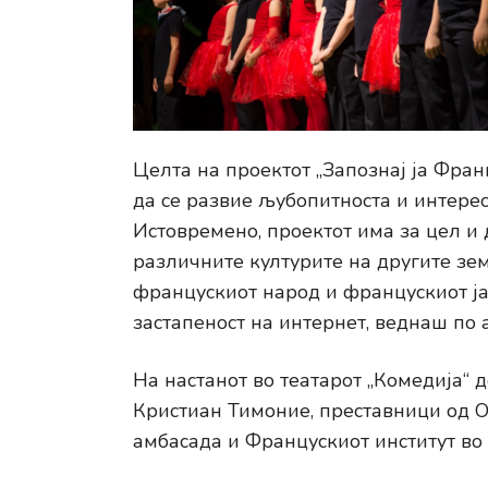
Целта на проектот „Запознај ја Фран
да се развие љубопитноста и интерес
Истовремено, проектот има за цел и 
различните културите на другите зем
францускиот народ и францускиот јаз
застапеност на интернет, веднаш по 
На настанот во театарот „Комедија“
Кристиан Тимоние, преставници од 
амбасада и Францускиот институт во 