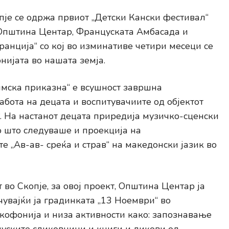
пје се одржа првиот „Детски Кански фестивал“
 Општина Центар, Француската Амбасада и
ранција“ со кој во изминативе четири месеци се
ијата во нашата земја.
лмска приказна“ е всушност завршна
бота на децата и воспитувачиите од објектот
“. На настанот децата приредија музичко-сценски
о што следуваше и проекција на
 „Ав-ав- среќа и страв“ на македонски јазик во
 во Скопје, за овој проект, Општина Центар ја
увајќи ја градинката „13 Ноември“ во
офонија и низа активности како: запознавање