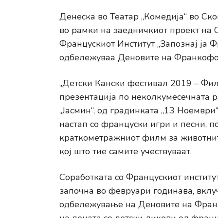
Денеска во Театар „Комедија“ во Ско
во рамки на заедничкиот проект на
Францускиот Институт „Запознај ја Ф
одбележуваа Деновите на Франкофон
„Детски Кански фестивал 2019 – Фи
презентација по неколкумесечната ра
„Јасмин“, од градинката „13 Ноември
настап со француски игри и песни, п
краткометражниот филм за животните
кој што тие самите учествуваат.
Соработката со Францускиот институт
започна во февруари годинава, вклуч
одбележување на Деновите на Франк