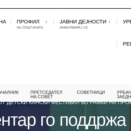
НА
ПРОФИЛ
ЈАВНИ ДЕЈНОСТИ
УР
НА ОПШТИНАТА
ИНФОРМИРАЈ СЕ
РЕ
АЧАЛНИК
ПРЕТСЕДАТЕЛ
СОВЕТНИЦИ
УРБА
НИЕ
,
ПРОЕКТИ
ОПШТИНА ЦЕНТАР ГО ПОДДРЖ
НА СОВЕТ
ЗАЕД
Т ДЕТСКИ КАНСКИ ФЕСТИВАЛ ВО РАМКИ НА ПРОЕ
нтар го поддржа