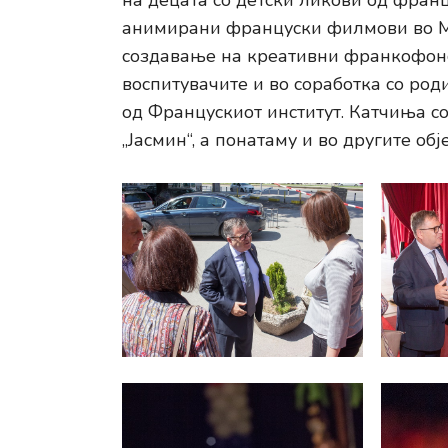
на децата со детски ликови од фран
анимирани француски филмови во Ме
создавање на креативни франкофонс
воспитувачите и во соработка со ро
од Францускиот институт. Катчиња со
„Јасмин“, а понатаму и во другите об