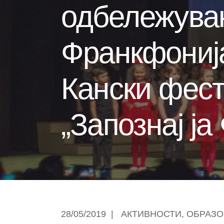
одбележува
Франкфонија
Кански фест
„Запознај ја
28/05/2019
|
АКТИВНОСТИ
,
ОБРАЗО