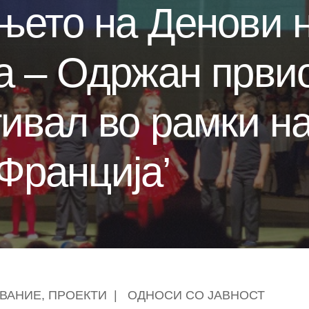
њето на Денови 
 – Одржан првио
ивал во рамки на
 Франција’
ВАНИЕ
,
ПРОЕКТИ
|
ОДНОСИ СО ЈАВНОСТ