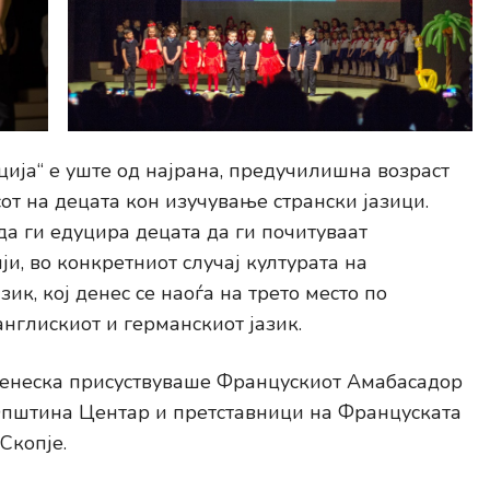
ција“ е уште од најрана, предучилишна возраст
от на децата кон изучување странски јазици.
да ги едуцира децата да ги почитуваат
ји, во конкретниот случај културата на
ик, кој денес се наоѓа на трето место по
англискиот и германскиот јазик.
 денеска присуствуваше Францускиот Амабасадор
Општина Центар и претставници на Француската
Скопје.