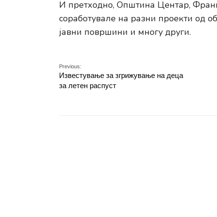
И претходно, Општина Центар, Фран
соработувале на разни проекти од об
јавни површини и многу други.
Previous:
Известување за згрижување на деца
за летен распуст