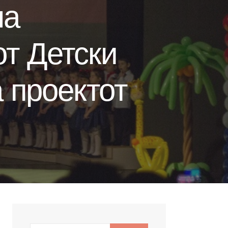
на
т Детски
 проектот