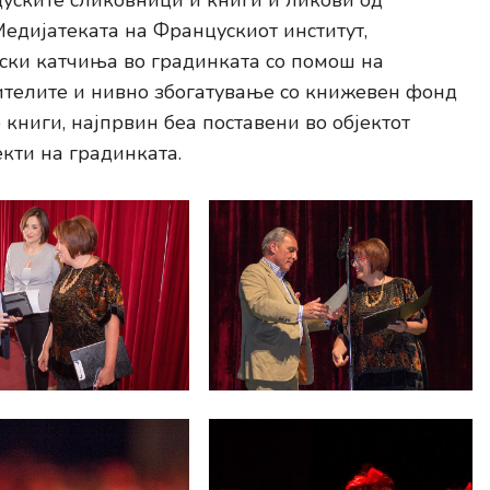
цуските сликовници и книги и ликови од
дијатеката на Францускиот институт,
ки катчиња во градинката со помош на
дителите и нивно збогатување со книжевен фонд
 книги, најпрвин беа поставени во објектот
јекти на градинката.