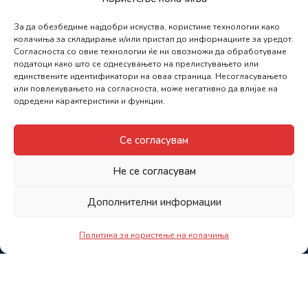
За да обезбедиме најдобри искуства, користиме технологии како
колачиња за складирање и/или пристап до информациите за уредот.
Согласноста со овие технологии ќе ни овозможи да обработуваме
податоци како што се однесувањето на прелистувањето или
единствените идентификатори на оваа страница. Несогласувањето
или повлекувањето на согласноста, може негативно да влијае на
одредени карактеристики и функции.
Се согласувам
Не се согласувам
Дополнителни информации
Политика за користење на колачиња