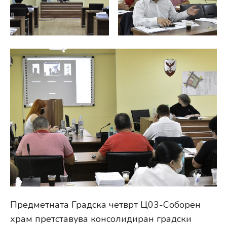
Предметната Градска четврт Ц03-Соборен
храм претставува консолидиран градски