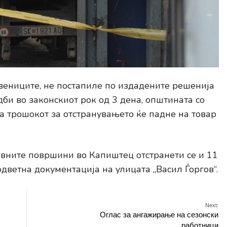
твениците, не постапиле по издадените решенија
би во законскиот рок од 3 дена, општината со
а трошокот за отстранувањето ќе падне на товар
вните површини во Капиштец отстранети се и 11
дветна документација на улицата „Васил Ѓоргов“.
Next:
Оглас за ангажирање на сезонски
работници