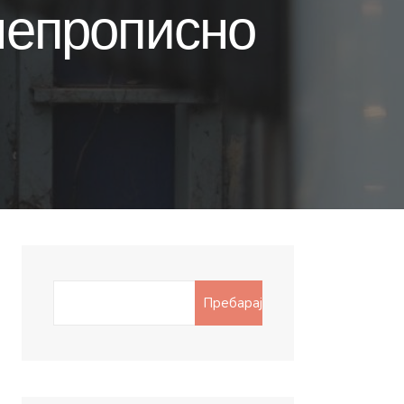
непрописно
Search
Пребарај
for: