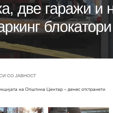
а, две гаражи и 
аркинг блокатори
СИ СО ЈАВНОСТ
кцијата на Општина Центар – денес отстранети