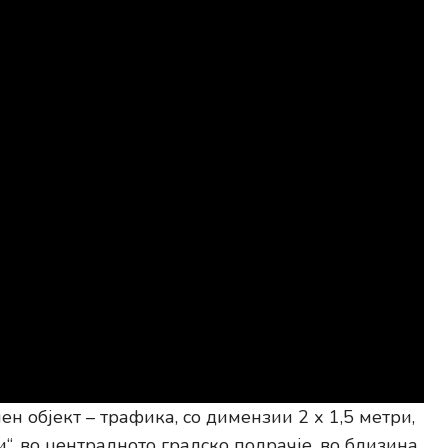
 објект – трафика, со димензии 2 х 1,5 метри,
и“, во централното градско подрачје, во близина