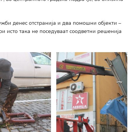
ужби денес отстранија и два помошни објекти –
ои исто така не поседуваат соодветни решенија