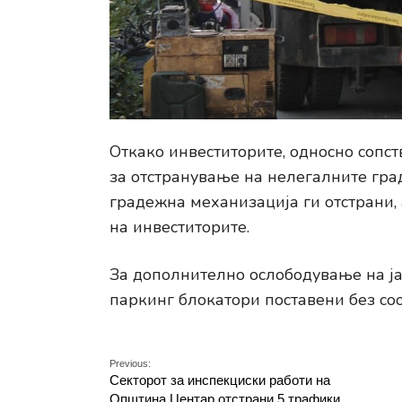
Откако инвеститорите, односно сопс
за отстранување на нелегалните град
градежна механизација ги отстрани, 
на инвеститорите.
За дополнително ослободување на ја
паркинг блокатори поставени без соо
Previous:
Секторот за инспекциски работи на
Општина Центар отстрани 5 трафики