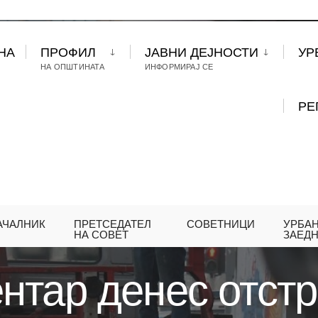
НА
ПРОФИЛ
ЈАВНИ ДЕЈНОСТИ
УР
НА ОПШТИНАТА
ИНФОРМИРАЈ СЕ
РЕ
АЧАЛНИК
ПРЕТСЕДАТЕЛ
СОВЕТНИЦИ
УРБА
А ЦЕНТАР ДЕНЕС ОТСТРАНИ УШТЕ ЕДНА ТРАФИК
НА СОВЕТ
ЗАЕД
нтар денес отстр