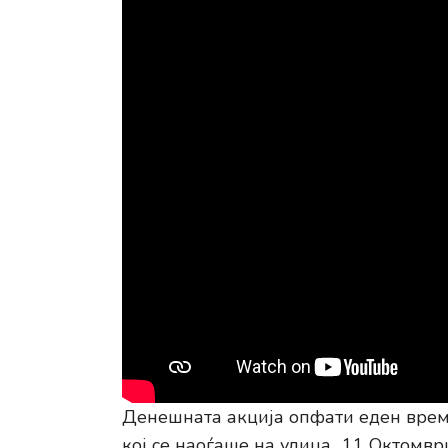
Денешната акција опфати еден времен
кој се наоѓаше на улица „11 Октомвр