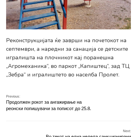
Реконструкцијата ќе заврши на почетокот на
септември, а наредни за санација се детските
игралишта на плочникот кај поранешна
„Агромеханика“, во паркот „Капиштец“, зад ТЦ
„Зебра“ и игралиштето во населба Пролет.
Previous:
Продолжен рокот за ангажирање на
реонски попишувачи за пописот до 25.8.
Next:
Во текот на една недела санкционирани