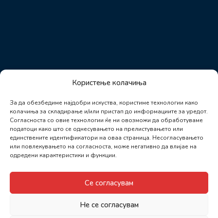
Користење колачиња
За да обезбедиме најдобри искуства, користиме технологии како
колачиња за складирање и/или пристап до информациите за уредот.
Согласноста со овие технологии ќе ни овозможи да обработуваме
податоци како што се однесувањето на прелистувањето или
единствените идентификатори на оваа страница. Несогласувањето
или повлекувањето на согласноста, може негативно да влијае на
одредени карактеристики и функции.
Се согласувам
Не се согласувам