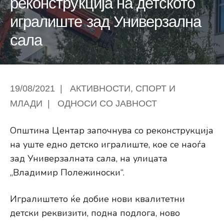
реконструкција на детското
игралиште зад Универзална
сала
19/08/2021
|
АКТИВНОСТИ
,
СПОРТ И
МЛАДИ
|
ОДНОСИ СО ЈАВНОСТ
Општина Центар започнува со реконструкција
на уште едно детско игралиште, кое се наоѓа
зад Универзалната сала, на улицата
„Владимир Полежиноски“.
Игралиштето ќе добие нови квалитетни
детски реквизити, подна подлога, ново