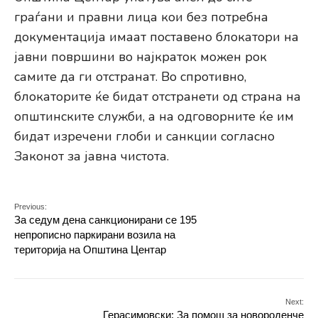
граѓани и правни лица кои без потребна
документација имаат поставено блокатори на
јавни површини во најкраток можен рок
самите да ги отстранат. Во спротивно,
блокаторите ќе бидат отстранети од страна на
општинските служби, а на одговорните ќе им
бидат изречени глоби и санкции согласно
Законот за јавна чистота.
Previous:
За седум дена санкционирани се 195
непрописно паркирани возила на
територија на Општина Центар
Next:
Герасимовски: За помош за новороденче