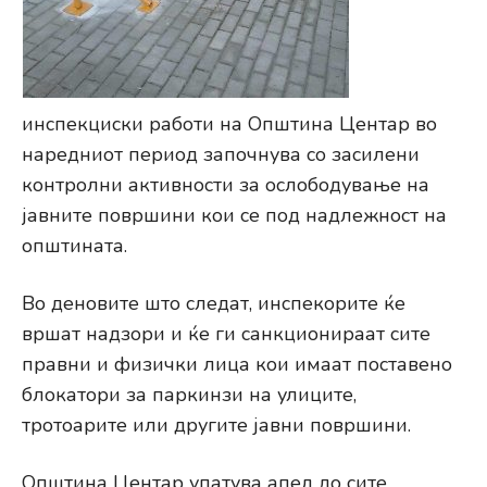
инспекциски работи на Општина Центар во
наредниот период започнува со засилени
контролни активности за ослободување на
јавните површини кои се под надлежност на
општината.
Во деновите што следат, инспекорите ќе
вршат надзори и ќе ги санкционираат сите
правни и физички лица кои имаат поставено
блокатори за паркинзи на улиците,
тротоарите или другите јавни површини.
Општина Центар упатува апел до сите