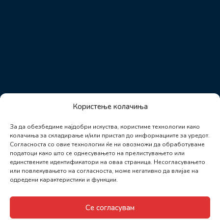
Користење колачиња
За да обезбедиме најдобри искуства, користиме технологии како
колачиња за складирање и/или пристап до информациите за уредот.
Согласноста со овие технологии ќе ни овозможи да обработуваме
податоци како што се однесувањето на прелистувањето или
единствените идентификатори на оваа страница. Несогласувањето
или повлекувањето на согласноста, може негативно да влијае на
одредени карактеристики и функции.
Се согласувам