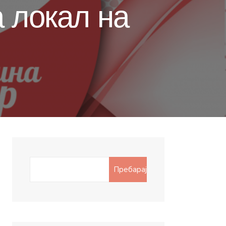
 локал на
Search
Пребарај
for: