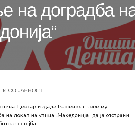
е на доградба на
донија“
СИ СО ЈАВНОСТ
штина Центар издаде Решение со кое му
а на локал на улица „Македонија“ да ја отстрани
итна состојба.