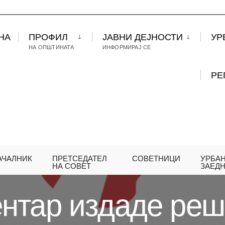
НА
ПРОФИЛ
ЈАВНИ ДЕЈНОСТИ
УР
НА ОПШТИНАТА
ИНФОРМИРАЈ СЕ
РЕ
АЧАЛНИК
ПРЕТСЕДАТЕЛ
СОВЕТНИЦИ
УРБА
А ЦЕНТАР ИЗДАДЕ РЕШЕНИЕ ЗА ОТСТРАНУВАЊЕ 
НА СОВЕТ
ЗАЕД
нтар издаде реш