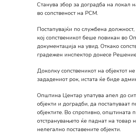
Станува збор за доградба на локал н
во сопственост на РСМ.
Постапувајќи по службена должност, 
кој сопственикот беше повикан во О
документација на увид. Откако сопст
градежен инспектор донесе Решение 
Доколку сопственикот на објектот не
зададениот рок, истата ќе биде адми
Општина Центар упатува апел до сит
објекти и доградби, да постапуваат 
објектите. Во спротивно, општината 
отстранувањето ќе паднат на товар н
нелегално поставените објекти.