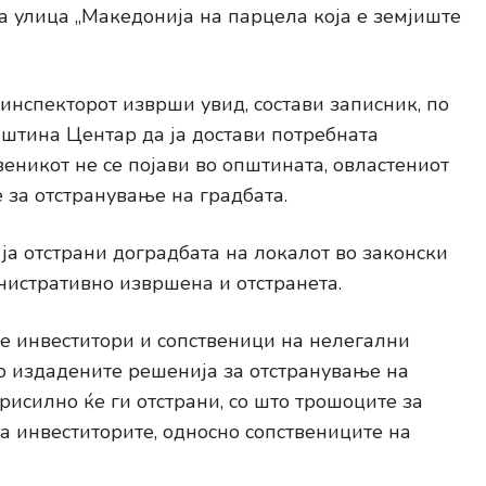
а улица „Македонија на парцела која е земјиште
инспекторот изврши увид, состави записник, по
пштина Центар да ја достави потребната
веникот не се појави во општината, овластениот
за отстранување на градбата.
 ја отстрани доградбата на локалот во законски
нистративно извршена и отстранета.
е инвеститори и сопственици на нелегални
по издадените решенија за отстранување на
присилно ќе ги отстрани, со што трошоците за
а инвеститорите, односно сопствениците на