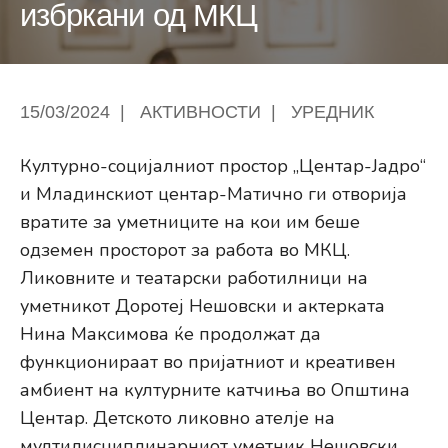
избркани од МКЦ
15/03/2024
|
АКТИВНОСТИ
|
УРЕДНИК
Културно-социјалниот простор „Центар-Јадро“
и Младинскиот центар-Матично ги отворија
вратите за уметниците на кои им беше
одземен просторот за работа во МКЦ.
Ликовните и театарски работилници на
уметникот Доротеј Нешовски и актерката
Нина Максимова ќе продолжат да
функционираат во пријатниот и креативен
амбиент на културните катчиња во Општина
Центар. Детското ликовно ателје на
мултидисциплинарниот уметник Нешовски