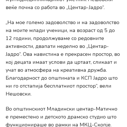
веќе почна со работа во „Центар-Јадро“.
„На мое големо задоволство и на задоволство
на моите млади ученици, на возраст од 5 до
12 години, продолжуваме со редовните
активности, двапати неделно во „Центар-
Јадро“. Ова навистина е прекрасен простор, во
кој децата имаат услови да цртаат, сликаат и
учат во атмосфера на креативна дружба.
Благодарност до општината и КСП Јадро што
ни го отстапија бесплатниот простор“, вели
Нешовски.
Во општинскиот Младински центар-Матично
е преместено и детското драмско студио што
функционираше во рамки на МКЦ-Скопје.