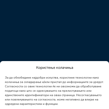
Користење колачиња
За да обезбедиме најдобри искуства, користиме технологии како
колачиња за складирање и/или пристап до информациите за уредот.
Согласноста со овие технологии ќе ни овозможи да обработуваме
податоци како што се однесувањето на прелистувањето или
единствените идентификатори на оваа страница. Несогласувањето
или повлекувањето на согласноста, може негативно да влијае на
одредени карактеристики и функции.