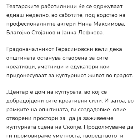
Театарските работилници ќе се одржуваат
еднаш неделно, во саботите, под водство на
професионалните актери Нина Максимова,
Благојчо Стојанов и Јанка Лефкова.
Градоначалникот Герасимовски вели дека
општината останува отворена за сите
креативци, уметници и едукатори кои
придонесуваат за културниот живот во градот.
„Центар е дом на културата, во кој се
добредојдени сите креативни сили. И затоа, во
рамките на општината, ги создадовме овие
отворени простори за да ја заживееме
културната сцена на Скопје. Продолжуваме да
ги промовираме уметноста, творештвото и