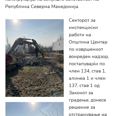
Република Северна Македонија.
Секторот за
инспекциски
работи на
Општина Центар
по извршениот
вонреден надзор,
постапувајќи по
член 134, став 1,
алинеа 1 и член
137, став 1 од
Законот за
градење, донесе
решение за
отстранување на