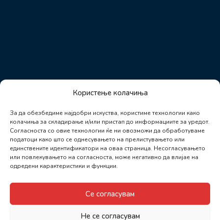
Користење колачиња
За да обезбедиме најдобри искуства, користиме технологии како
колачиња за складирање и/или пристап до информациите за уредот.
Согласноста со овие технологии ќе ни овозможи да обработуваме
податоци како што се однесувањето на прелистувањето или
единствените идентификатори на оваа страница. Несогласувањето
или повлекувањето на согласноста, може негативно да влијае на
одредени карактеристики и функции.
Се согласувам
Не се согласувам