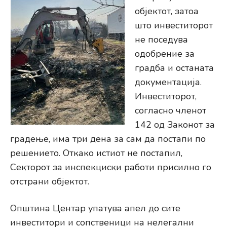
објектот, затоа
што инвеститорот
не поседува
одобрение за
градба и останата
документација.
Инвеститорот,
согласно членот
142 од Законот за
градење, има три дена за сам да постапи по
решението. Откако истиот не постапил,
Секторот за инспекциски работи присилно го
отстрани објектот.
Општина Центар упатува апел до сите
инвеститори и сопственици на нелегални