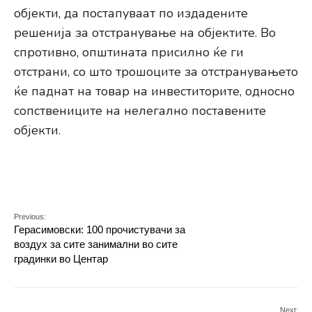
објекти, да постапуваат по издадените
решенија за отстранување на објектите. Во
спротивно, општината присилно ќе ги
отстрани, со што трошоците за отстранувањето
ќе паднат на товар на инвеститорите, односно
сопствениците на нелегално поставените
објекти.
Previous:
Герасимовски: 100 прочистувачи за
воздух за сите занимални во сите
градинки во Центар
Next: