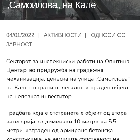
„Самоилова„ на Кале
04/01/2022
|
АКТИВНОСТИ
|
ОДНОСИ СО
ЈАВНОСТ
Секторот за инспекциски работи на Општина
Центар, во придружба на градежна
механизација, денеска на улица „Самоилова“
на Кале отстрани нелегално изграден објект
на непознат инвеститор.
Градбата која е отстранета е објект од втора
категорија, со димензии 10 метри на 5.5
метри, изграден од армирано бетонска
конструкција, на земјиште сопственост на