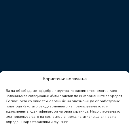
Користење колачиња
За да обезбедиме најдобри искуства, користиме технологии како
колачиња за складирање и/или пристап до информациите за уредот.
Согласноста со овие технологии ќе ни овозможи да обработуваме
податоци како што се однесувањето на прелистувањето или
единствените идентификатори на оваа страница. Несогласувањето
или повлекувањето на согласноста, може негативно да влијае на
одредени карактеристики и функции.