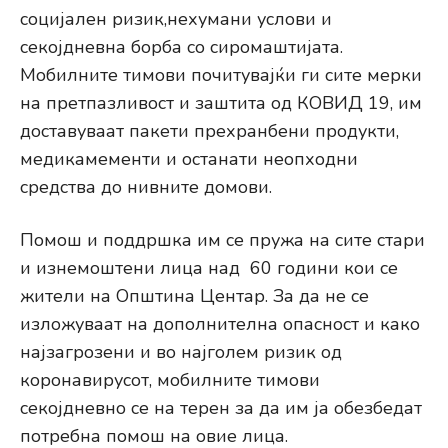
социјален ризик,нехумани услови и
секојдневна борба со сиромаштијата.
Мобилните тимови почитувајќи ги сите мерки
на претпазливост и заштита од КОВИД 19, им
доставуваат пакети прехранбени продукти,
медикамементи и останати неопходни
средства до нивните домови.
Помош и поддршка им се пружа на сите стари
и изнемоштени лица над 60 години кои се
жители на Општина Центар. За да не се
изложуваат на дополнителна опасност и како
најзагрозени и во најголем ризик од
коронавирусот, мобилните тимови
секојдневно се на терен за да им ја обезбедат
потребна помош на овие лица.