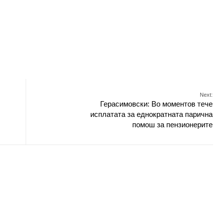
Next:
Герасимовски: Во моментов тече
исплатата за еднократната парична
помош за пензионерите