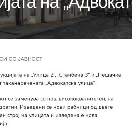
ијата на „Адвокат
СИ СО ЈАВНОСТ
кцијата на „Улица 2“, „Станбена 3“ и „Пешачка
т таканаречената „Адвокатска улица“.
от се заменува со нов, висококвалитетен, на
ратни. Изведени се нови рабници од двете
ен строј на улицата и изведена е нова
ја.