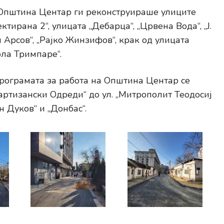
а Општина Центар ги реконструираше улиците
ктирана 2“, улицата „Дебарца“, „Црвена Вода“, „Ј.
 Арсов“, „Рајко Жинзифов“, крак од улицата
ола Тримпаре“.
рограмата за работа на Општина Центар се
Партизански Одреди“ до ул. „Митрополит Теодосиј
н Дуков“ и „Донбас“.