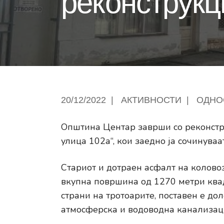
реконструкц
20/12/2022
|
АКТИВНОСТИ
|
ОДНО
Општина Центар заврши со реконстру
улица 102а“, кои заедно ја сочинуваа
Стариот и дотраен асфалт на коловоз
вкупна површина од 1270 метри квад
страни на тротоарите, поставен е дол
атмосферска и водоводна канализаци