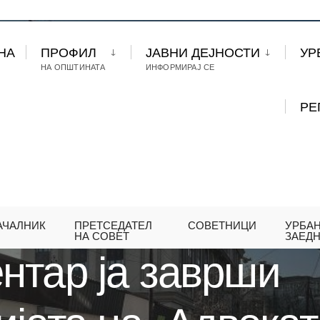
НА
ПРОФИЛ
ЈАВНИ ДЕЈНОСТИ
УР
НА ОПШТИНАТА
ИНФОРМИРАЈ СЕ
РЕ
АЧАЛНИК
ПРЕТСЕДАТЕЛ
СОВЕТНИЦИ
УРБА
А ЦЕНТАР ЈА ЗАВРШИ РЕКОНСТРУКЦИЈАТА НА „А
НА СОВЕТ
ЗАЕД
нтар ја заврши