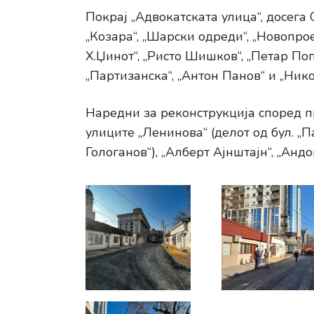
Покрај „Адвокатската улица“, досег
„Козара“, „Шарски одреди“, „Новопрое
Х.Џинот“, „Ристо Шишков“, „Петар Поп
„Партизанска“, „Антон Панов“ и „Ник
Наредни за реконструкција според п
улиците „Ленинова“ (делот од бул. „
Гологанов“), „Алберт Ајнштајн“, „Андо