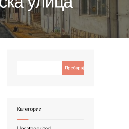
ска улица“
Search
Пребарај
for:
Категории
Uncategorized