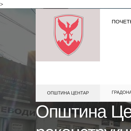
for:
>
Skip
ПОЧЕТ
to
content
ГРАДОН
ОПШТИНА ЦЕНТАР
HOME
АКТИВНОСТИ
ОПШТИН
Општина Це