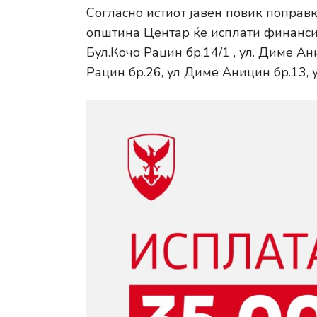
Согласно истиот јавен повик поправ
општина Центар ќе исплати финансис
Бул.Кочо Рацин бр.14/1 , ул. Диме Ани
Рацин бр.26, ул Диме Аницин бр.13, ул