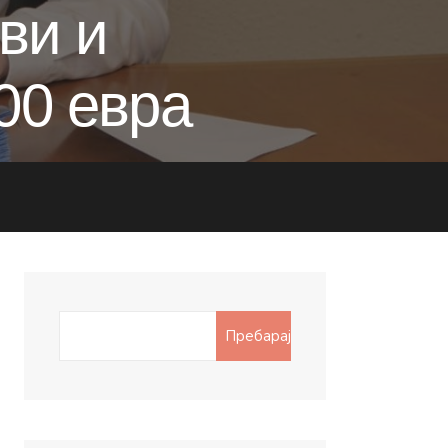
ви и
00 евра
Search
Пребарај
for: