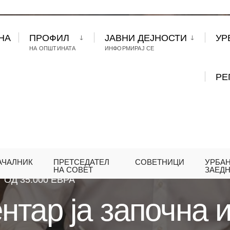
НА
ПРОФИЛ
ЈАВНИ ДЕЈНОСТИ
УР
НА ОПШТИНАТА
ИНФОРМИРАЈ СЕ
РЕ
АЧАЛНИК
ПРЕТСЕДАТЕЛ
СОВЕТНИЦИ
УРБА
ОПШТИНА ЦЕНТАР ЈА ЗАПОЧНА ИСПЛАТАТА ЗА
НА СОВЕТ
ЗАЕД
ОД 35.000 ЕВРА
тар ја започна и