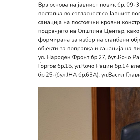
Врз основа на јавниот повик бр. 09-
постапка во согласност со Јавниот п
санација на постоечки кровни конст
подрачјето на Општина Центар, како 
формирана за избор на станбени обј
објекти за поправка и санација на ли
ул. Народен Фронт бр.27, бул.Кочо Ра
Ѓоргов бр.18, ул.Кочо Рацин бр.14 вл
бр.25-(бул.ЈНА бр.63А), ул.Васил Глав