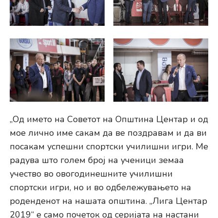
„Од името на Советот на Општина Центар и од
мое лично име сакам да ве поздравам и да ви
посакам успешни спортски училишни игри. Ме
радува што голем број на ученици земаа
учество во овогодинешните училишни
спортски игри, но и во одбележувањето на
роденденот на нашата општина. „Лига Центар
2019“ е само почеток од серијата на настани