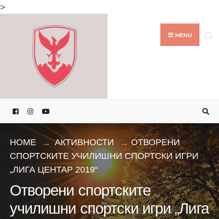
Search
>
for:
Skip
to
MENU
content
HOME
АКТИВНОСТИ
ОТВОРЕНИ
СПОРТСКИТЕ УЧИЛИШНИ СПОРТСКИ ИГРИ
„ЛИГА ЦЕНТАР 2019“
Отворени спортските
училишни спортски игри „Лига