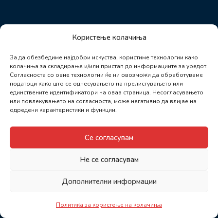
Користење колачиња
За да обезбедиме најдобри искуства, користиме технологии како
колачиња за складирање и/или пристап до информациите за уредот.
Согласноста со овие технологии ќе ни овозможи да обработуваме
податоци како што се однесувањето на прелистувањето или
единствените идентификатори на оваа страница. Несогласувањето
или повлекувањето на согласноста, може негативно да влијае на
одредени карактеристики и функции.
Се согласувам
Не се согласувам
Дополнителни информации
Политика за користење на колачиња