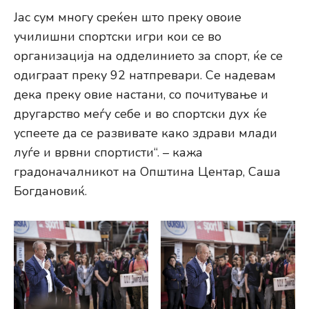
Јас сум многу среќен што преку овоие
училишни спортски игри кои се во
организација на одделинието за спорт, ќе се
одиграат преку 92 натпревари. Се надевам
дека преку овие настани, со почитување и
другарство меѓу себе и во спортски дух ќе
успеете да се развивате како здрави млади
луѓе и врвни спортисти“. – кажа
градоначалникот на Општина Центар, Саша
Богдановиќ.