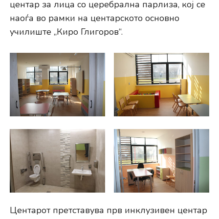
центар за лица со церебрална парлиза, кој се
наоѓа во рамки на центарското основно
училиште „Киро Глигоров“.
Центарот претставува прв инклузивен центар