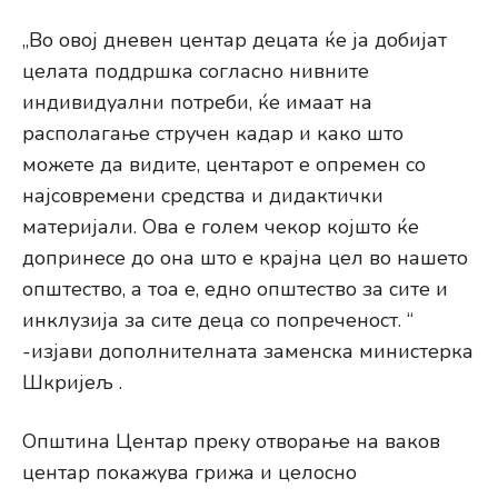
„Во овој дневен центар децата ќе ја добијат
целата поддршка согласно нивните
индивидуални потреби, ќе имаат на
располагање стручен кадар и како што
можете да видите, центарот е опремен со
најсовремени средства и дидактички
материјали. Ова е голем чекор којшто ќе
допринесе до она што е крајна цел во нашето
општество, а тоа е, едно општество за сите и
инклузија за сите деца со попреченост. “
-изјави дополнителната заменска министерка
Шкријељ .
Општина Центар преку отворање на ваков
центар покажува грижа и целосно