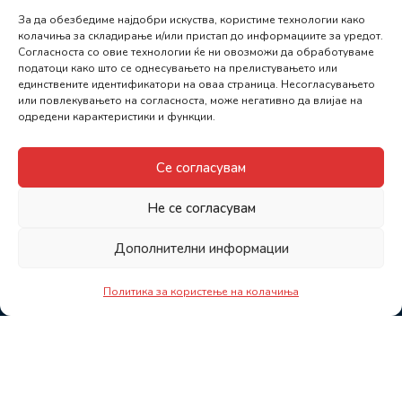
За да обезбедиме најдобри искуства, користиме технологии како
колачиња за складирање и/или пристап до информациите за уредот.
Согласноста со овие технологии ќе ни овозможи да обработуваме
податоци како што се однесувањето на прелистувањето или
единствените идентификатори на оваа страница. Несогласувањето
или повлекувањето на согласноста, може негативно да влијае на
одредени карактеристики и функции.
Се согласувам
Не се согласувам
Дополнителни информации
Политика за користење на колачиња