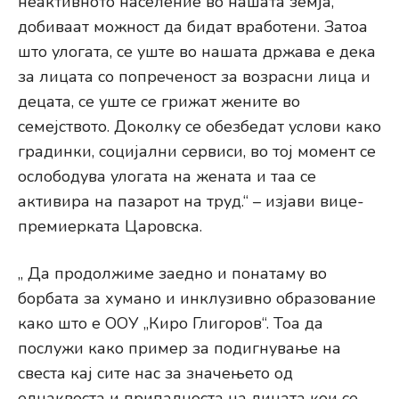
неактивното население во нашата земја,
добиваат можност да бидат вработени. Затоа
што улогата, се уште во нашата држава е дека
за лицата со попреченост за возрасни лица и
децата, се уште се грижат жените во
семејството. Доколку се обезбедат услови како
градинки, социјални сервиси, во тој момент се
ослободува улогата на жената и таа се
активира на пазарот на труд.“ – изјави вице-
премиерката Царовска.
„ Да продолжиме заедно и понатаму во
борбата за хумано и инклузивно образование
како што е ООУ „Киро Глигоров“. Тоа да
послужи како пример за подигнување на
свеста кај сите нас за значењето од
еднаквоста и припадноста на лицата кои се