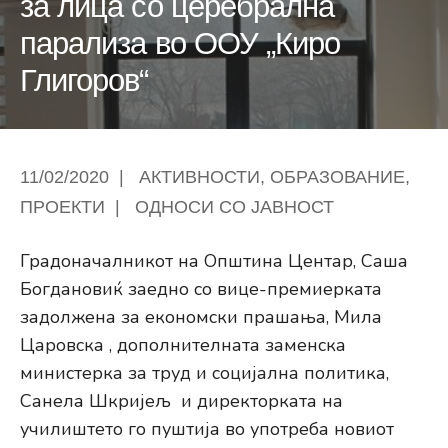
за лица со церебрална
парализа во ООУ „Киро
Глигоров“
11/02/2020
|
АКТИВНОСТИ
,
ОБРАЗОВАНИЕ
,
ПРОЕКТИ
|
ОДНОСИ СО ЈАВНОСТ
Градоначалникот на Општина Центар, Саша
Богдановиќ заедно со вице-премиерката
задолжена за економски прашања, Мила
Царовска , дополнителната заменска
министерка за труд и социјална политика,
Санела Шкријељ и директорката на
училиштето го пуштија во употреба новиот