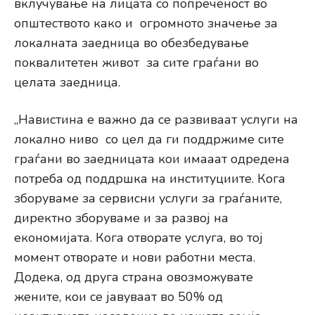
вклучување на лицата со попреченост во
општеството како и огромното значење за
локалната заедница во обезбедување
поквалитетен живот за сите граѓани во
целата заедница.
„Навистина е важно да се развиваат услуги на
локално ниво со цел да ги поддржиме сите
граѓани во заедницата кои имааат одредена
потреба од поддршка на институциите. Кога
зборуваме за сервисни услуги за граѓаните,
директно зборуваме и за развој на
економијата. Кога отворате услуга, во тој
момент отворате и нови работни места.
Додека, од друга страна овозможувате
жените, кои се јавуваат во 50% од