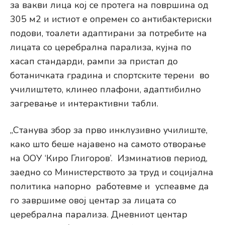
за вакви лица кој се протега на површина од
305 м2 и истиот е опремен со антибактериски
подови, тоалети адаптирани за потребите на
лицата со церебрална парализа, кујна по
хасап стандарди, рампи за пристап до
ботаничката градина и спортските терени во
училиштето, клинео плафони, адаптибилно
загревање и интерактивни табли.
„Станува збор за прво инклузивно училиште,
како што беше најавено на самото отворање
на ООУ ‘Киро Глигоров’. Изминатиов период,
заедно со Министерството за труд и социјална
политика напорно работевме и успеавме да
го завршиме овој центар за лицата со
церебрална парализа. Дневниот центар