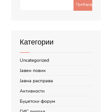
Search
Пребарај
for:
Категории
Uncategorized
Јавен повик
Јавна расправа
Активности
Буџетски форум
ГИС портал