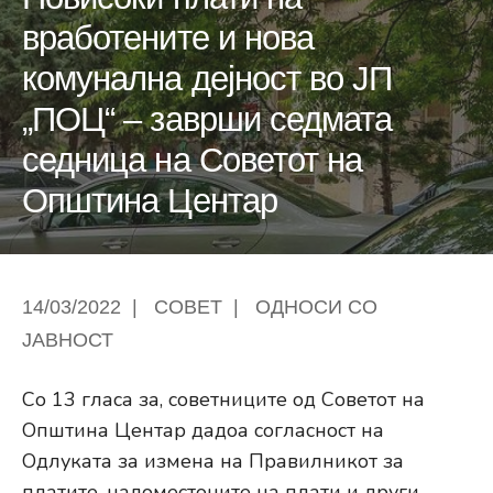
вработените и нова
комунална дејност во ЈП
„ПОЦ“ – заврши седмата
седница на Советот на
Општина Центар
14/03/2022
|
СОВЕТ
|
ОДНОСИ СО
ЈАВНОСТ
Со 13 гласа за, советниците од Советот на
Општина Центар дадоа согласност на
Одлуката за измена на Правилникот за
платите, надоместоците на плати и други