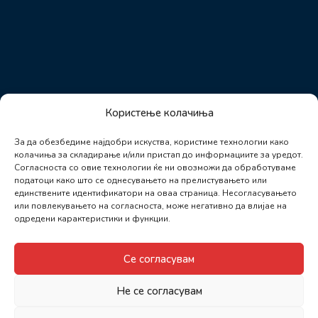
Користење колачиња
За да обезбедиме најдобри искуства, користиме технологии како
колачиња за складирање и/или пристап до информациите за уредот.
Согласноста со овие технологии ќе ни овозможи да обработуваме
податоци како што се однесувањето на прелистувањето или
единствените идентификатори на оваа страница. Несогласувањето
или повлекувањето на согласноста, може негативно да влијае на
одредени карактеристики и функции.
Се согласувам
Не се согласувам