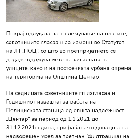
Покрај одлуката за зголемување на платите,
советниците гласаа и за измени во Статутот
на ЈП „ПОЦ“, со што во претпријатието се
додаде одржувањето на хигиената на
улиците, како и на постоечката урбана опрема
на територија на Општина Центар.
На седницата советниците ги изгласаа и
Годишниот извештај за работа на
Полициската станица од општа надлежност
„Центар“ за период од 1.1.2021 до
31.12.2021година, прифаќањето донација на
надворешен уред за третман (филтрација) на