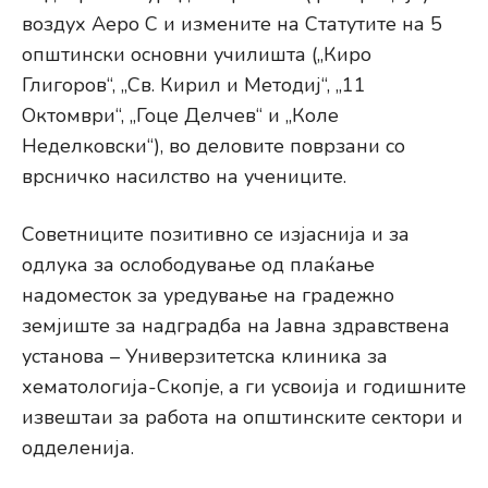
воздух Аеро C и измените на Статутите на 5
општински основни училишта („Киро
Глигоров“, „Св. Кирил и Методиј“, „11
Октомври“, „Гоце Делчев“ и „Коле
Неделковски“), во деловите поврзани со
врсничко насилство на учениците.
Советниците позитивно се изјаснија и за
одлука за ослободување од плаќање
надоместок за уредување на градежно
земјиште за надградба на Јавна здравствена
установа – Универзитетска клиника за
хематологија-Скопје, а ги усвоија и годишните
извештаи за работа на општинските сектори и
одделенија.