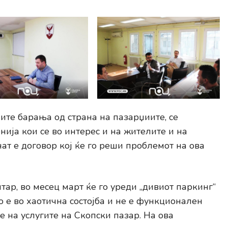
ите барања од страна на пазарџиите, се
ија кои се во интерес и на жителите и на
нат е договор кој ќе го реши проблемот на ова
ар, во месец март ќе го уреди „дивиот паркинг“
 е во хаотична состојба и не е функционален
е на услугите на Скопски пазар. На ова