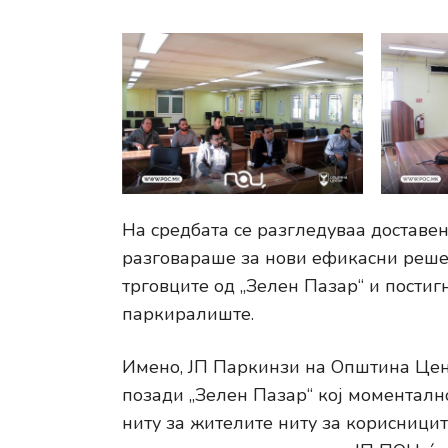
На средбата се разгледуваа доставен
разговараше за нови ефикасни решен
трговците од „Зелен Пазар“ и постиг
паркиралиште.
Имено, ЈП Паркинзи на Општина Цент
позади „Зелен Пазар“ кој моментално
ниту за жителите ниту за корисницит