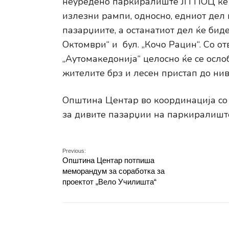
неуредено паркиралиште ЈП ПОЦ ќе п
излезни рампи, односно, едниот дел 
пазарџиите, а останатиот дел ќе бид
Октомври“ и бул. „Кочо Рацин“. Со 
„Аутомакедонија“ целосно ќе се осл
жителите брз и лесен пристап до ни
Општина Центар во координација со 
за дивите пазарџии на паркиралиште
Previous:
Општина Центар потпиша
меморандум за соработка за
проектот „Вело Училишта“