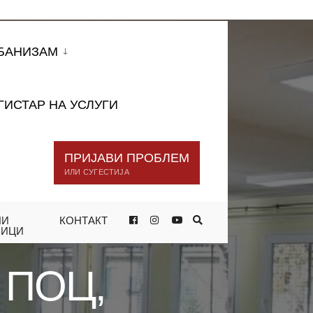
БАНИЗАМ
ГИСТАР НА УСЛУГИ
ПРИЈАВИ ПРОБЛЕМ
ИЛИ СУГЕСТИЈА
НИ
КОНТАКТ
, СКОПСКИ ПАЗАР И ПАЗАРЏИИТЕ
НИЦИ
П ПОЦ,