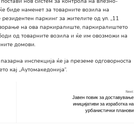
остави нов систем за контрола на влезно-
ќе биде наменет за товарните возила на
е резидентен паркинг за жителите од ул. „11
отворање на ова паркиралиште, паркиралиштето
ободи од товарните возила и ќе им овозможи на
вните домови.
пазарна инспекција ќе ја преземе одговорноста
то кај „Аутомакедонија“.
Next:
Јавен повик за доставување
иницијативи за изработка на
урбанистички планови