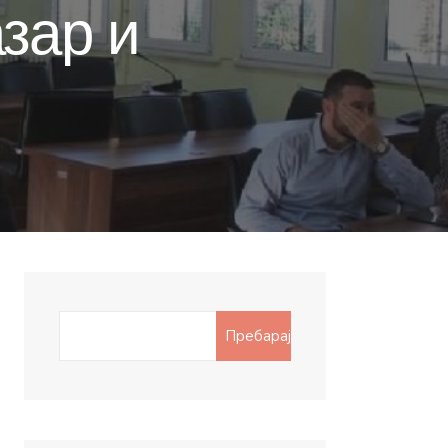
зар и
Search
Пребарај
for: