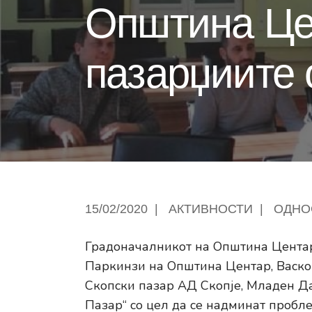
Општина Цен
пазарџиите 
15/02/2020
|
АКТИВНОСТИ
|
ОДНО
Градоначалникот на Општина Центар
Паркинзи на Општина Центар, Васко 
Скопски пазар АД Скопје, Младен Да
Пазар“ со цел да се надминат пробл