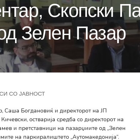
тар, Скопски Па
од Зелен Пазар
СИ СО ЈАВНОСТ
, Саша Богдановиќ и директорот на ЈП
Кичевски, остварија средба со директорот на
мев и претставници на пазарџиите од „Зелен
емите на паркиралиштето „Аутомакедонија“.