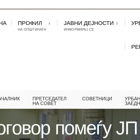
НА
ПРОФИЛ
ЈАВНИ ДЕЈНОСТИ
УР
НА ОПШТИНАТА
ИНФОРМИРАЈ СЕ
РЕ
АЧАЛНИК
ПРЕТСЕДАТЕЛ
СОВЕТНИЦИ
УРБА
НАТ ДОГОВОР ПОМЕЃУ ЈП ПОЦ, ОПШТИНА ЦЕНТАР
НА СОВЕТ
ЗАЕД
оговор помеѓу Ј