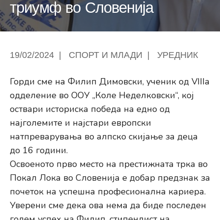
триумф во Словенија
19/02/2024
|
СПОРТ И МЛАДИ
|
УРЕДНИК
Горди сме на Филип Димовски, ученик од VIIIa
одделение во ООУ „Коле Неделковски“, кој
оствари историска победа на едно од
најголемите и најстари европски
натпреварувања во алпско скијање за деца
до 16 години.
Освоеното прво место на престижната трка во
Покал Лока во Словенија е добар предзнак за
почеток на успешна професионална кариера.
Уверени сме дека ова нема да биде последен
голем успех на Филип, стипендист на