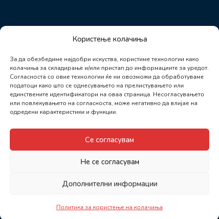
Користење колачиња
За да обезбедиме најдобри искуства, користиме технологии како
колачиња за складирање и/или пристап до информациите за уредот.
Согласноста со овие технологии ќе ни овозможи да обработуваме
податоци како што се однесувањето на прелистувањето или
единствените идентификатори на оваа страница. Несогласувањето
или повлекувањето на согласноста, може негативно да влијае на
одредени карактеристики и функции.
Се согласувам
Не се согласувам
Дополнителни информации
Политика за користење на колачиња