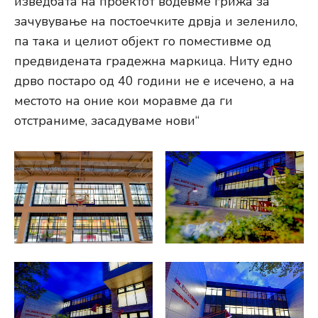
изведбата на проектот водевме грижа за
зачувување на постоечките дрвја и зеленило,
па така и целиот објект го поместивме од
предвидената градежна маркица. Ниту едно
дрво постаро од 40 години не е исечено, а на
местото на оние кои моравме да ги
отстраниме, засадуваме нови“