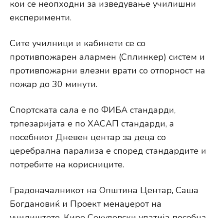
кои се неопходни за изведување училишни
експерименти.
Сите училници и кабинети се со
противпожарен алармен (Сплинкер) систем и
противпожарни влезни врати со отпорност на
пожар до 30 минути.
Спортската сала е по ФИБА стандарди,
трпезаријата е по ХАСАП стандарди, а
посебниот Дневен центар за деца со
церебрална парализа е според стандардите и
потребите на корисниците.
Градоначалникот на Општина Центар, Саша
Богдановиќ и Проект менаџерот на
училиштето, Кире Секуловски упатија посебна