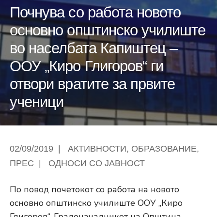
Почнува со работа новото
основно општинско училиште
во населбата Капиштец –
ООУ „Киро Глигоров“ ги
отвори вратите за првите
ученици
02/09/2019
|
АКТИВНОСТИ
,
ОБРАЗОВАНИЕ
,
ПРЕС
|
ОДНОСИ СО ЈАВНОСТ
По повод почетокот со работа на новото
основно општинско училиште ООУ „Киро
Глигоров“, Градоначалникот на Општина