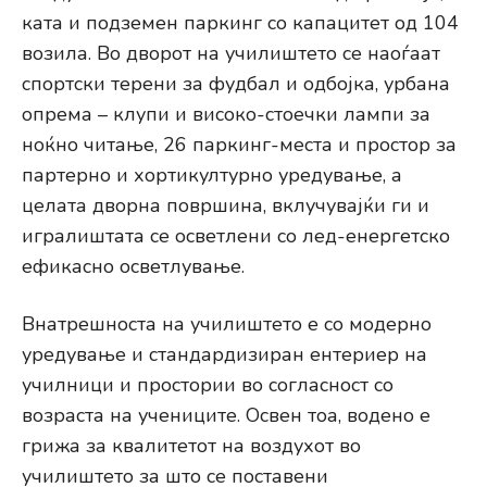
ката и подземен паркинг со капацитет од 104
возила. Во дворот на училиштето се наоѓаат
спортски терени за фудбал и одбојка, урбана
опрема – клупи и високо-стоечки лампи за
ноќно читање, 26 паркинг-места и простор за
партерно и хортикултурно уредување, а
целата дворна површина, вклучувајќи ги и
игралиштата се осветлени со лед-енергетско
ефикасно осветлување.
Внатрешноста на училиштето е со модерно
уредување и стандардизиран ентериер на
училници и простории во согласност со
возраста на учениците. Освен тоа, водено е
грижа за квалитетот на воздухот во
училиштето за што се поставени