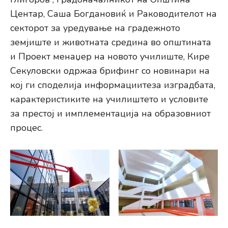
Центар, Саша Богдановиќ и Раководителот на
секторот за уредување на градежното
земјиште и животната средина во општината
и Проект менаџер на новото училиште, Кире
Секуловски одржаа брифинг со новинари на
кој ги споделија информациитеза изградбата,
карактеристиките на училиштето и условите
за престој и имплементација на образовниот
процес.