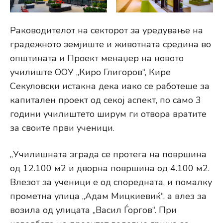
Раководителот на секторот за уредување на
градежното земјиште и животната средина во
општината и Проект менаџер на новото
училиште ООУ „Киро Глигоров“, Кире
Секуловски истакна дека иако се работеше за
капитален проект од секој аспект, по само 3
години училиштето ширум ги отвора вратите
за своите први ученици.
„Училишната зграда се протега на површина
од 12.100 м2 и дворна површина од 4.100 м2.
Влезот за ученици е од споредната, и помалку
прометна улица „Адам Мицкиевиќ“, а влез за
возила од улицата „Васил Ѓоргов“. При