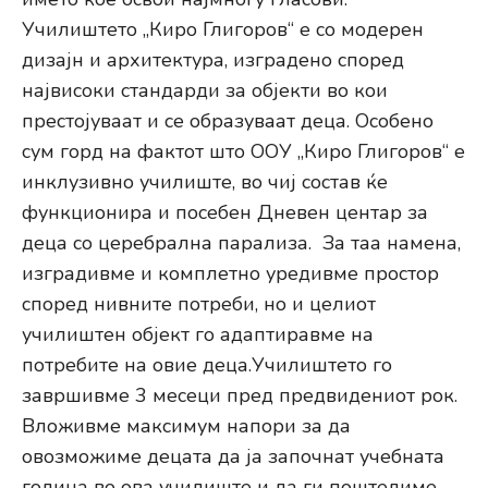
Училиштето „Киро Глигоров“ е со модерен
дизајн и архитектура, изградено според
највисоки стандарди за објекти во кои
престојуваат и се образуваат деца. Особено
сум горд на фактот што ООУ „Киро Глигоров“ е
инклузивно училиште, во чиј состав ќе
функционира и посебен Дневен центар за
деца со церебрална парализа. За таа намена,
изградивме и комплетно уредивме простор
според нивните потреби, но и целиот
училиштен објект го адаптиравме на
потребите на овие деца.Училиштето го
завршивме 3 месеци пред предвидениот рок.
Вложивме максимум напори за да
овозможиме децата да ја започнат учебната
година во ова училиште и да ги поштедиме