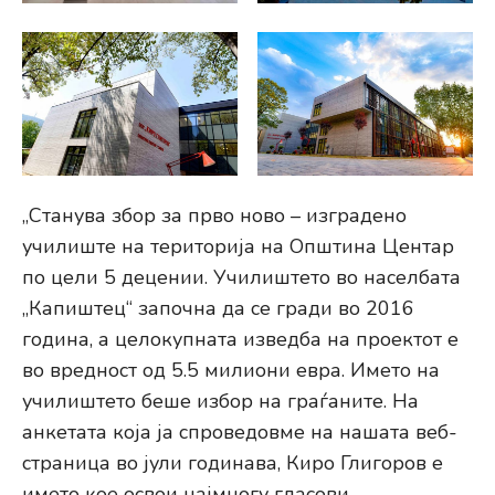
„Станува збор за прво ново – изградено
училиште на територија на Општина Центар
по цели 5 децении. Училиштето во населбата
„Капиштец“ започна да се гради во 2016
година, а целокупната изведба на проектот е
во вредност од 5.5 милиони евра. Името на
училиштето беше избор на граѓаните. На
анкетата која ја спроведовме на нашата веб-
страница во јули годинава, Киро Глигоров е
името кое освои најмногу гласови.