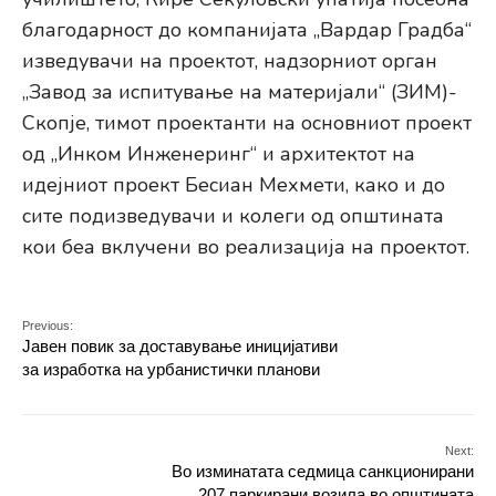
благодарност до компанијата „Вардар Градба“
изведувачи на проектот, надзорниот орган
„Завод за испитување на материјали“ (ЗИМ)-
Скопје, тимот проектанти на основниот проект
од „Инком Инженеринг“ и архитектот на
идејниот проект Бесиан Мехмети, како и до
сите подизведувачи и колеги од општината
кои беа вклучени во реализација на проектот.
Previous:
Јавен повик за доставување иницијативи
за изработка на урбанистички планови
Next:
Во изминатата седмица санкционирани
207 паркирани возила во општината