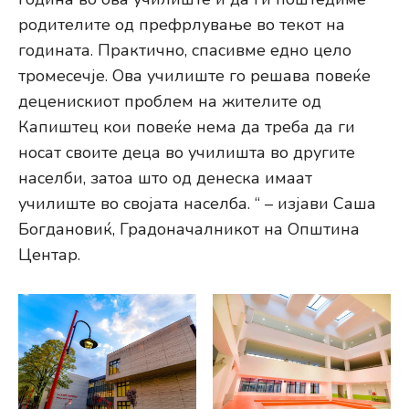
родителите од префрлување во текот на
годината. Практично, спасивме едно цело
тромесечје. Oва училиште го решава повеќе
деценискиот проблем на жителите од
Капиштец кои повеќе нема да треба да ги
носат своите деца во училишта во другите
населби, затоа што од денеска имаат
училиште во својата населба. “ – изјави Саша
Богдановиќ, Градоначалникот на Општина
Центар.