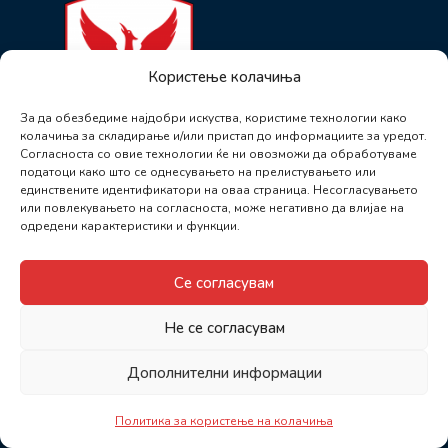
Користење колачиња
За да обезбедиме најдобри искуства, користиме технологии како
колачиња за складирање и/или пристап до информациите за уредот.
Согласноста со овие технологии ќе ни овозможи да обработуваме
податоци како што се однесувањето на прелистувањето или
единствените идентификатори на оваа страница. Несогласувањето
или повлекувањето на согласноста, може негативно да влијае на
одредени карактеристики и функции.
Се согласувам
Не се согласувам
Дополнителни информации
Политика за користење на колачиња
cr