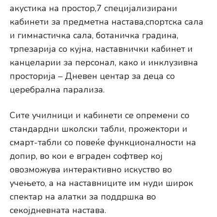
акустика на простор,7 специјализирани
кабинети за предметна настава,спортска сала
и гимнастичка сала, ботаничка градина,
трпезарија со кујна, наставнички кабинет и
канцеларии за персонал, како и инклузивна
просторија – Дневен центар за деца со
церебрална парализа.
Сите училници и кабинети се опремени со
стандардни школски табли, прожектори и
смарт-табли со повеќе функционалности на
допир, во кои е вграден софтвер кој
овозможува интерактивно искуство во
учењето, а на наставниците им нуди широк
спектар на алатки за поддршка во
секојдневната настава.