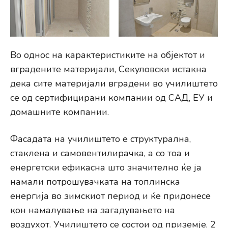
Во однос на карактеристиките на објектот и
вградените материјали, Секуловски истакна
дека сите материјали вградени во училиштето
се од сертифицирани компании од САД, ЕУ и
домашните компании.
Фасадата на училиштето е структурална,
стаклена и самовентилирачка, а со тоа и
енергетски ефикасна што значително ќе ја
намали потрошувачката на топлинска
енергија во зимскиот период и ќе придонесе
кон намалување на загадувањето на
воздухот. Училиштето се состои од приземје, 2