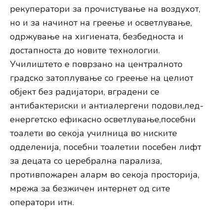
рекуператори за прочистување на воздухот,
но и за начинот на греење и осветлување,
одржување на хигиената, безбедноста и
достапноста до новите технологии.
Училиштето е поврзано на централното
градско затоплување со греење на целиот
објект без радијатори, вградени се
антибактериски и антиалергени подови,лед-
енергетско ефикасно осветлување,посебни
тоалети во секоја училница во ниските
одделенија, посебни тоалетии посебен лифт
за децата со церебрална парализа,
противпожарен аларм во секоја просторија,
мрежа за безжичен интернет од сите
оператори итн.