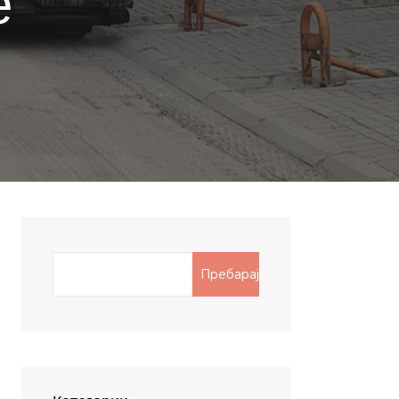
е
Search
Пребарај
for: