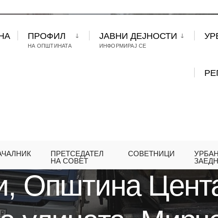
НА
ПРОФИЛ
ЈАВНИ ДЕЈНОСТИ
УР
НА ОПШТИНАТА
ИНФОРМИРАЈ СЕ
РЕ
АЧАЛНИК
ПРЕТСЕДАТЕЛ
СОВЕТНИЦИ
УРБА
ГОДИНИ, ОПШТИНА ЦЕНТАР ЈА РЕКОНСТРУИРА УЛ
НА СОВЕТ
ЗАЕД
и, Општина Цента