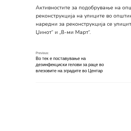
Активностите за подобрување на опш
реконструкција на улиците во општи
наредни за реконструкција се улици
Џинот“ и „8-ми Март“.
Previous:
Во тек е поставување на
дезинфекциски гелови за раце во
влезовите на зградите во Центар