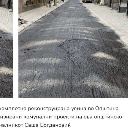
 комплетно реконструирана улица во Општина
лизирани комунални проекти на ова општинско
ачалникот Саша Богдановиќ.