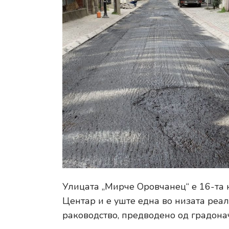
Улицата „Мирче Оровчанец“ е 16-та
Центар и е уште една во низата реа
раководство, предводено од градон