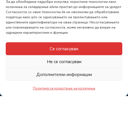
За да обезбедиме најдобри искуства, користиме технологии како
колачиња за складирање и/или пристап до информациите за уредот.
Согласноста со овие технологии ќе ни овозможи да обработуваме
податоци како што се однесувањето на прелистувањето или
единствените идентификатори на оваа страница. Несогласувањето
или повлекувањето на согласноста, може негативно да влијае на
одредени карактеристики и функции.
Се согласувам
Не се согласувам
Дополнителни информации
Политика за користење на колачиња