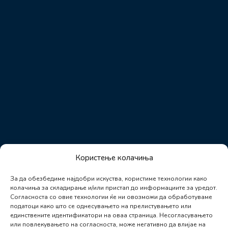
Користење колачиња
За да обезбедиме најдобри искуства, користиме технологии како
колачиња за складирање и/или пристап до информациите за уредот.
Согласноста со овие технологии ќе ни овозможи да обработуваме
податоци како што се однесувањето на прелистувањето или
единствените идентификатори на оваа страница. Несогласувањето
или повлекувањето на согласноста, може негативно да влијае на