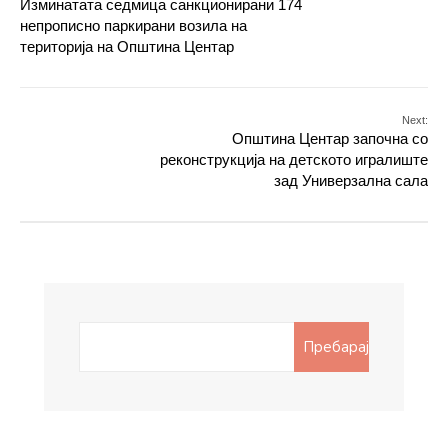
Изминатата седмица санкционирани 174
непрописно паркирани возила на
територија на Општина Центар
Next:
Општина Центар започна со
реконструкција на детското игралиште
зад Универзална сала
Search
Пребарај
for: