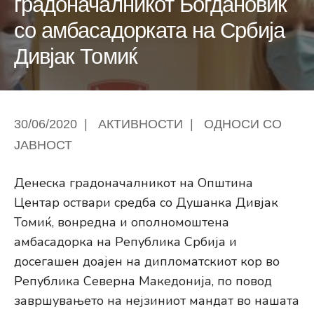
градоначалникот Богдановиќ
со амбасадорката на Србија
Дивјак Томиќ
30/06/2020
|
АКТИВНОСТИ
|
ОДНОСИ СО
ЈАВНОСТ
Денеска градоначалникот на Општина
Центар оствари средба со Душанка Дивјак
Томиќ, вонредна и ополномоштена
амбасадорка на Република Србија и
досегашен доајен на дипломатскиот кор во
Република Северна Македонија, по повод
завршувањето на нејзиниот мандат во нашата