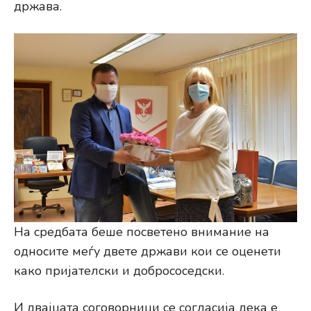
држава.
На средбата беше посветено внимание на
односите меѓу двете држави кои се оценети
како пријателски и добрососедски.
И двајцата соговорници се согласија дека е