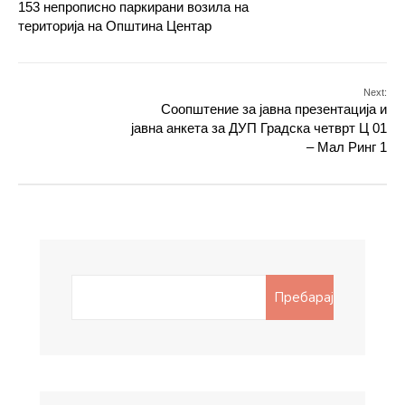
153 непрописно паркирани возила на
територија на Општина Центар
Next:
Соопштение за јавна презентација и
јавна анкета за ДУП Градска четврт Ц 01
– Мал Ринг 1
Search
Пребарај
for: