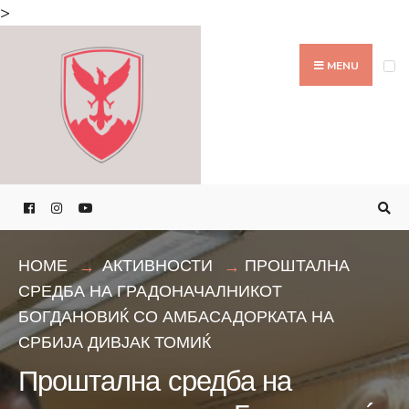
Search
>
for:
Skip
to
MENU
content
HOME
АКТИВНОСТИ
ПРОШТАЛНА
СРЕДБА НА ГРАДОНАЧАЛНИКОТ
БОГДАНОВИЌ СО АМБАСАДОРКАТА НА
СРБИЈА ДИВЈАК ТОМИЌ
Проштална средба на