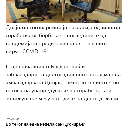
Двајцата соговорници ја нагласија одличната
соработка во борбата со последиците од
пандемијата предизвикана од опасниот
вирус COVID-19.
Градоначалникот Богдановиќ и се
заблагодари за долгогодишниот ангажман на
амбасадорката Дивјак Томиќ во годините во
насока на унапредување на соработката и
зближување меѓу народите на двете држави.
Previous:
Во текот на една недела санкционирани