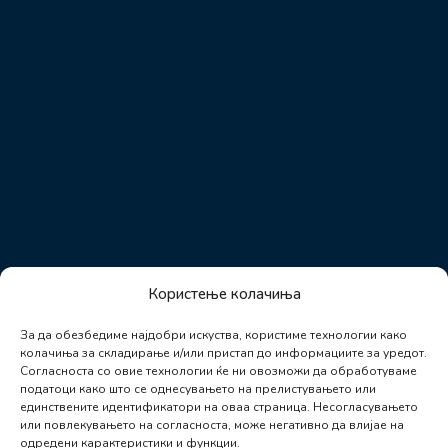
Користење колачиња
За да обезбедиме најдобри искуства, користиме технологии како
колачиња за складирање и/или пристап до информациите за уредот.
Согласноста со овие технологии ќе ни овозможи да обработуваме
податоци како што се однесувањето на прелистувањето или
единствените идентификатори на оваа страница. Несогласувањето
или повлекувањето на согласноста, може негативно да влијае на
одредени карактеристики и функции.