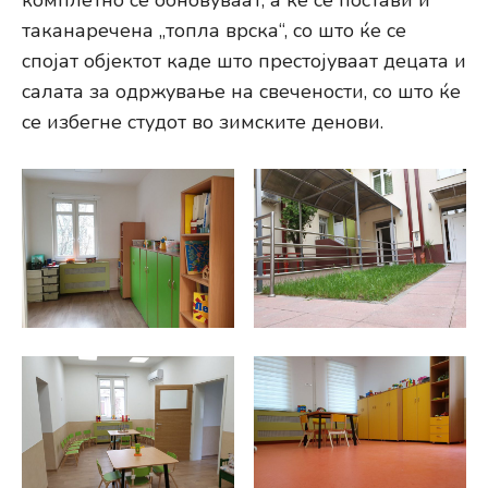
таканаречена „топла врска“, со што ќе се
спојат објектот каде што престојуваат децата и
салата за одржување на свечености, со што ќе
се избегне студот во зимските денови.