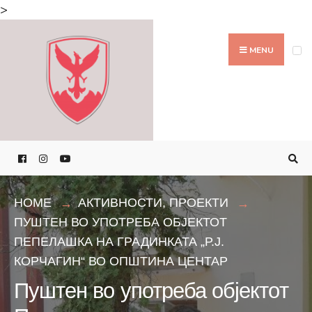
Search
>
for:
Skip
to
MENU
content
HOME
АКТИВНОСТИ
,
ПРОЕКТИ
ПУШТЕН ВО УПОТРЕБА ОБЈЕКТОТ
ПЕПЕЛАШКА НА ГРАДИНКАТА „Р.Ј.
КОРЧАГИН“ ВО ОПШТИНА ЦЕНТАР
Пуштен во употреба објектот