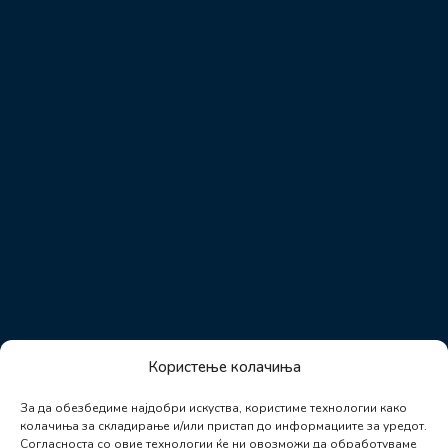
Користење колачиња
За да обезбедиме најдобри искуства, користиме технологии како
колачиња за складирање и/или пристап до информациите за уредот.
Согласноста со овие технологии ќе ни овозможи да обработуваме