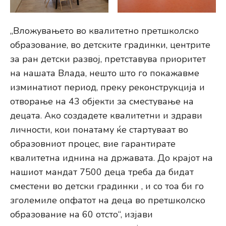
„Вложувањето во квалитетно претшколско
образование, во детските градинки, центрите
за ран детски развој, претставува приоритет
на нашата Влада, нешто што го покажавме
изминатиот период, преку реконструкција и
отворање на 43 објекти за сместување на
децата. Ако создадете квалитетни и здрави
личности, кои понатаму ќе стартуваат во
образовниот процес, вие гарантирате
квалитетна иднина на државата. До крајот на
нашиот мандат 7500 деца треба да бидат
сместени во детски градинки , и со тоа би го
зголемиле опфатот на деца во претшколско
образование на 60 отсто“, изјави