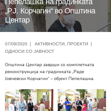
Пепелашка на градинката
„Р.Ј. Корчагин“ во Општина
Центар
07/09/2020
|
АКТИВНОСТИ
,
ПРОЕКТИ
|
ОДНОСИ СО ЈАВНОСТ
Општина Центар заврши со комплетната
реконструкција на градинката „Раде
Јовчевски Корчагин“ – објект Пепелашка.