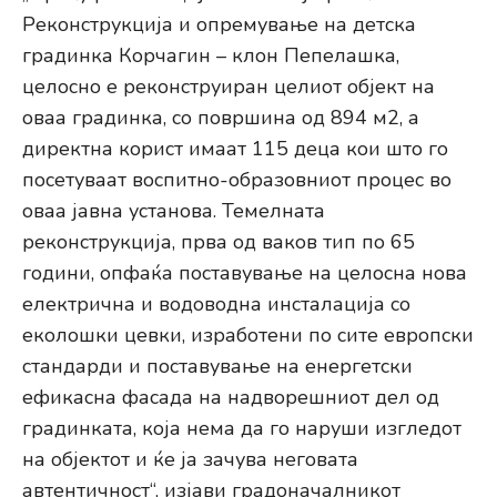
Реконструкција и опремување на детска
градинка Корчагин – клон Пепелашка,
целосно е реконструиран целиот објект на
оваа градинка, со површина од 894 м2, а
директна корист имаат 115 деца кои што го
посетуваат воспитно-образовниот процес во
оваа јавна установа. Темелната
реконструкција, прва од ваков тип по 65
години, опфаќа поставување на целосна нова
електрична и водоводна инсталација со
еколошки цевки, изработени по сите европски
стандарди и поставување на енергетски
ефикасна фасада на надворешниот дел од
градинката, која нема да го наруши изгледот
на објектот и ќе ја зачува неговата
автентичност“, изјави градоначалникот