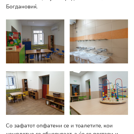
Богдановиќ.
Со зафатот опфатени се и тоалетите, кои
комплетно се обновуваат, а ќе се постави и