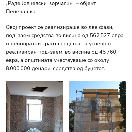
„Раде Јовчевски Корчагин“ – објект
Пепелашка.
Овој проект се реализираше во две фази,
под-заем средства во висина од 562.527 евра,
и неповратни грант средства за успешно
реализиран под-заем, во висина од 45.760
евра, а општината учествуваше со околу
8.000.000 денари, средства од буџетот.