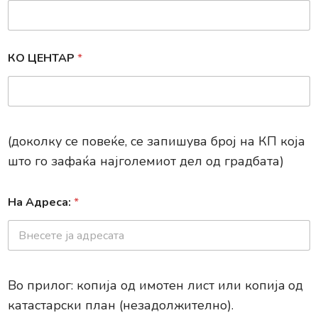
КО ЦЕНТАР
*
(доколку се повеќе, се запишува број на КП која
што го зафаќа најголемиот дел од градбата)
На Адреса:
*
Во прилог: копија од имотен лист или копиja од
катастарски план (незадолжително).