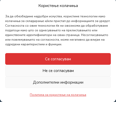
Користење колачиња
За да обезбедиме најдобри искуства, користиме технологии како
колачиња за складирање и/или пристап до информациите за уредот.
Согласноста со овие технологии ќе ни овозможи да обработуваме
податоци како што се однесувањето на прелистувањето или
единствените идентификатори на оваа страница. Несогласувањето
или повлекувањето на согласноста, може негативно да влијае на
одредени карактеристики и функции.
Се согласувам
Не се согласувам
Дополнителни информации
Политика за користење на колачиња