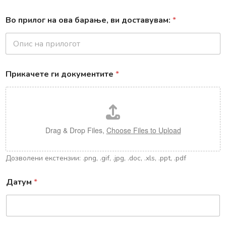
Во прилог на ова барање, ви доставувам:
*
Прикачете ги документите
*
Drag & Drop Files,
Choose Files to Upload
Дозволени екстензии: .png, .gif, .jpg, .doc, .xls, .ppt, .pdf
Датум
*