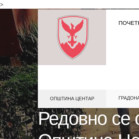
for:
>
Skip
ПОЧЕТ
to
content
ГРАДОН
ОПШТИНА ЦЕНТАР
HOME
АКТИВНОСТИ
РЕДОВН
Редовно се 