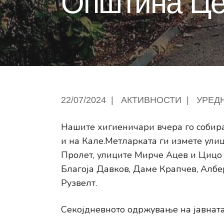
Општина Це
22/07/2024
|
АКТИВНОСТИ
|
УРЕД
Нашите хигиеничари вчера го собира
и на Кале.Метларката ги измете улиц
Пролет, улиците Мирче Ацев и Цицо 
Благоја Давков, Даме Крапчев, Албе
Рузвелт.
Секојдневното одржување на јавната 