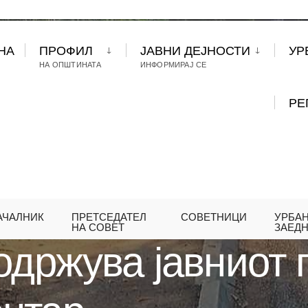
НА
ПРОФИЛ
ЈАВНИ ДЕЈНОСТИ
УР
НА ОПШТИНАТА
ИНФОРМИРАЈ СЕ
РЕ
АЧАЛНИК
ПРЕТСЕДАТЕЛ
СОВЕТНИЦИ
УРБА
О СЕ ОДРЖУВА ЈАВНИОТ ПРОСТОР ВО ОПШТИНА
НА СОВЕТ
ЗАЕД
одржува јавниот 