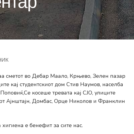
нтар
НИК
а сметот во Дебар Маало, Крњево, Зелен пазар
ите кај студентскиот дом Стив Наумов, населба
Поповиќ,Се косеше тревата кај СЈО, улиците
рт Ајнштајн, Домбас, Орце Николов и Франклин
хигиена е бенефит за сите нас.