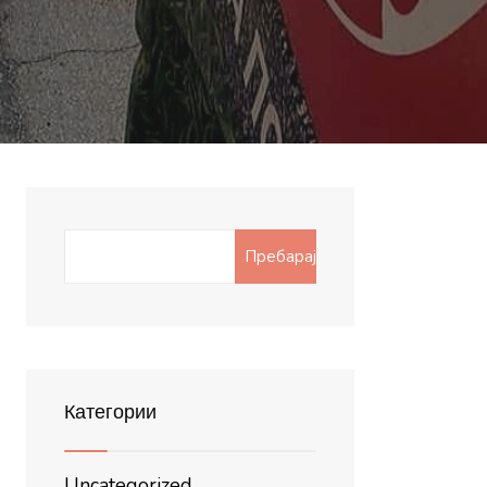
Search
Пребарај
for:
Категории
Uncategorized