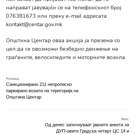
направат јавувајќи се на телефонскиот број
076381673 или преку e-mail адресата:
kontakt@centar.gov.mk.
Општина Центар оваа акција ја презема со
цел да се овозможи безбедно движење на
граѓаните, велосипедите и моторните возила.
Previous:
Санкционирано 211 непрописно
паркирано возило на територија на
Општина Центар
Next:
Од денес започнуваат јавните анкети за
ДУП-овите Градска четврт ЦС 14 и