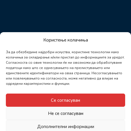
Користење колачиња
За да обезбедиме најдобри искуства, користиме технологии како
колачиња за складирање и/или пристап до информациите за уредот.
Согласноста со овие технологии ќе ни овозможи да обработуваме
податоци како што се однесувањето на прелистувањето или
единствените идентификатори на оваа страница. Несогласувањето
или повлекувањето на согласноста, може негативно да влијае на
одредени карактеристики и функции.
Се согласувам
Не се согласувам
Дополнителни информации