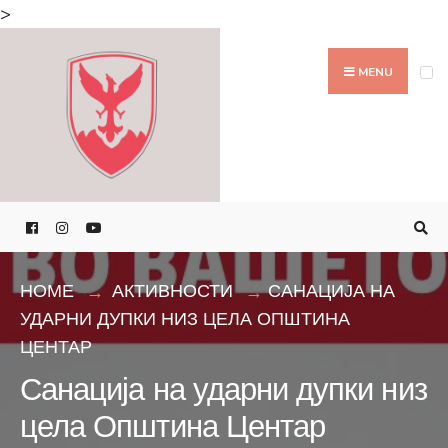
Search
>
for:
Skip
to
MENU
content
HOME
АКТИВНОСТИ
САНАЦИЈА НА
УДАРНИ ДУПКИ НИЗ ЦЕЛА ОПШТИНА
ЦЕНТАР
Санација на ударни дупки низ
цела Општина Центар