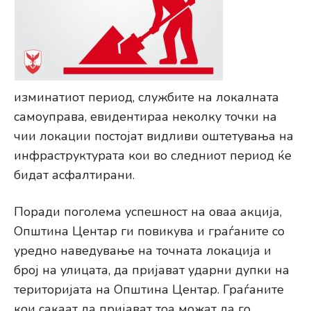
изминатиот период, службите на локалната
самоуправа, евидентираа неколку точки на
чии локации постојат видливи оштетувања на
инфраструктурата кои во следниот период ќе
бидат асфалтирани.
Поради поголема успешност на оваа акција,
Општина Центар ги повикува и граѓаните со
уредно наведување на точната локација и
број на улицата, да пријават ударни дупки на
територијата на Општина Центар. Граѓаните
кои сакаат да пријават тоа можат да го