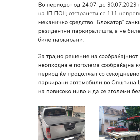
Во периодот од 24.07. до 30.07.2023 
на ЈП ПОЦ отстранети се 111 непроп
механичко средство „Блокатор“ санк
резидентни паркиралишта, а не биле
биле паркирани.
За трајно решение на сообраќајнио
неопходна е поголема сообраќајна к
период ќе продолжат со секојдневно
паркирани автомобили во Општина Це
на повисоко ниво и да се зголеми без