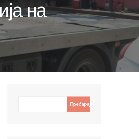
ија на
Search
Пребарај
for: