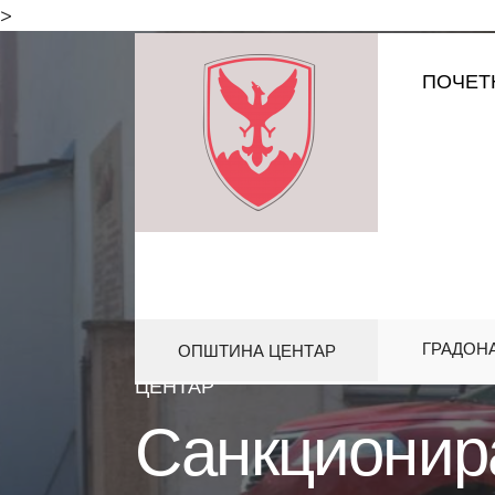
for:
>
Skip
ПОЧЕТ
to
content
ГРАДОН
ОПШТИНА ЦЕНТАР
HOME
UNCATEGORIZED
САН
ЦЕНТАР
Санкционир