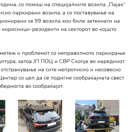
година, со помош на специјалните возила „Пајак“
исно паркирани возила, а со поставување на
ционирани се 99 возила кои биле затекнати на
 корисници-резиденти на секторот во којшто
т метеж и проблемот со неправилното паркирање
ултура, затоа ЈП ПОЦ и СВР Скопје во наредниот
 отстранување на сите непрописно и несовесно
нтар со цел да се подигне сообраќајната свест
бедноста во сообраќајот.