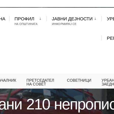
НА
ПРОФИЛ
ЈАВНИ ДЕЈНОСТИ
УР
НА ОПШТИНАТА
ИНФОРМИРАЈ СЕ
РЕ
АЧАЛНИК
ПРЕТСЕДАТЕЛ
СОВЕТНИЦИ
УРБА
КЦИОНИРАНИ 210 НЕПРОПИСНО ПАРКИРАНИ ВОЗ
НА СОВЕТ
ЗАЕД
ани 210 непропи