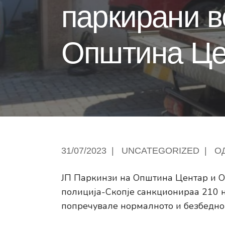
паркирани в
Општина Це
31/07/2023
|
UNCATEGORIZED
|
О
ЈП Паркинзи на Општина Центар и О
полиција-Скопјe санкционираа 210 
попречувале нормалното и безбедно 