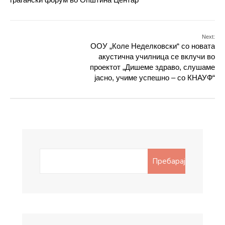
Next:
ООУ „Коле Неделковски“ со новата
акустична училница се вклучи во
проектот „Дишеме здраво, слушаме
јасно, учиме успешно – со КНАУФ“
Search
Пребарај
for: