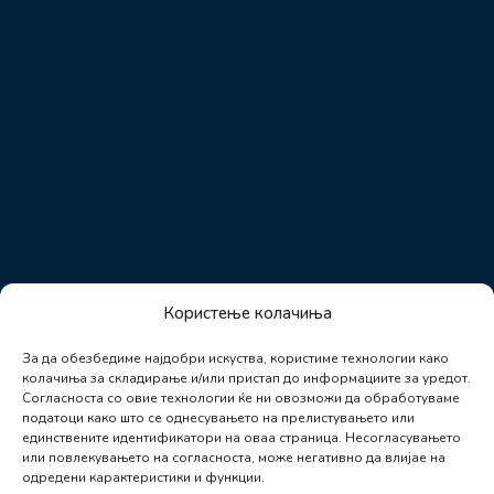
Користење колачиња
За да обезбедиме најдобри искуства, користиме технологии како
колачиња за складирање и/или пристап до информациите за уредот.
Согласноста со овие технологии ќе ни овозможи да обработуваме
податоци како што се однесувањето на прелистувањето или
единствените идентификатори на оваа страница. Несогласувањето
или повлекувањето на согласноста, може негативно да влијае на
одредени карактеристики и функции.