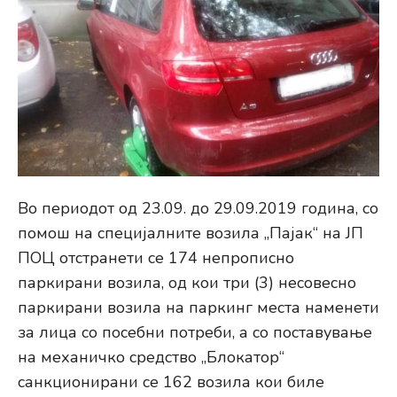
Во периодот од 23.09. до 29.09.2019 година, со
помош на специјалните возила „Пајак“ на ЈП
ПОЦ отстранети се 174 непрописно
паркирани возила, од кои три (3) несовесно
паркирани возила на паркинг места наменети
за лица со посебни потреби, а со поставување
на механичко средство „Блокатор“
санкционирани се 162 возила кои биле