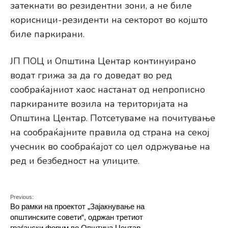
затекнати во резидентни зони, а не биле
корисници-резиденти на секторот во којшто
биле паркирани.
ЈП ПОЦ и Општина Центар континуирано
водат грижа за да го доведат во ред
сообраќајниот хаос настанат од непрописно
паркираните возила на територијата на
Општина Центар. Потсетуваме на почитување
на сообраќајните правила од страна на секој
учесник во сообраќајот со цел одржување на
ред и безбедност на улиците.
Previous:
Во рамки на проектот „Зајакнување на
општинските совети“, одржан третиот
граѓански форум во Општина Центар