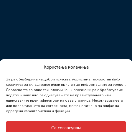
Користење колачиња
За да обезбедиме најдобри искуства, користиме технологии како
колачиња за складирање и/или пристап до информациите за уредот.
Согласноста со овие технологии ќе ни овозможи да обработуваме
податоци како што се однесувањето на прелистувањето или
единствените идентификатори на оваа страница. Несогласувањето
или повлекувањето на согласноста, може негативно да влијае на
одредени карактеристики и функции.
Се согласувам