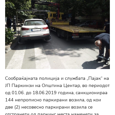
Сообраќајната полиција и службата „Пајак“ на
ЈП Паркинзи на Општина Центар, во периодот
од 01.06. до 18.06.2019 година, санкционираа
144 непрописно паркирани возила, од кои
две (2) несовесно паркирани возила се
отстранети од паркинг места наменети за