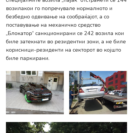
специјалните возила „пајак“ отстранети се 144
возилакои го попречувале нормалното и
безбедно одвивање на сообраќајот, а со
поставување на механичко средство
„Блокатор“ санкционирани се 242 возила кои
биле затекнати во резидентни зони, а не биле
корисници-резиденти на секторот во којшто
биле паркирани.