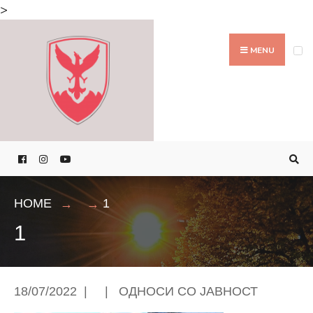
Search
>
for:
Skip
to
MENU
content
HOME
1
1
18/07/2022
|
|
ОДНОСИ СО ЈАВНОСТ