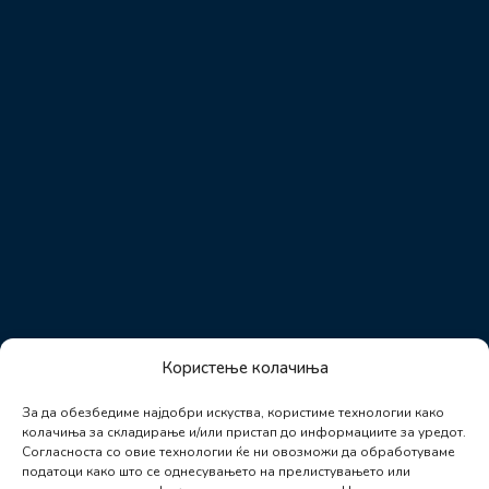
Користење колачиња
За да обезбедиме најдобри искуства, користиме технологии како
колачиња за складирање и/или пристап до информациите за уредот.
Согласноста со овие технологии ќе ни овозможи да обработуваме
податоци како што се однесувањето на прелистувањето или