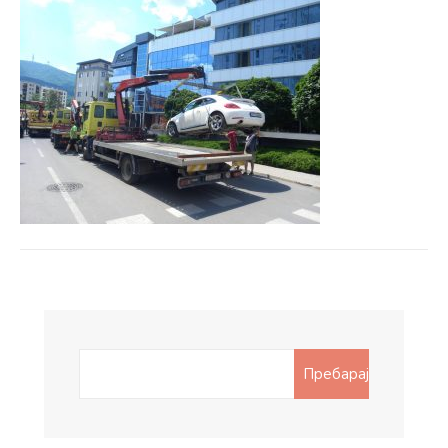
Search
Пребарај
for: