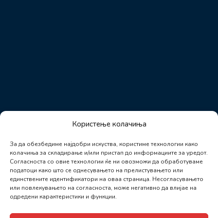
Користење колачиња
За да обезбедиме најдобри искуства, користиме технологии како
колачиња за складирање и/или пристап до информациите за уредот.
Согласноста со овие технологии ќе ни овозможи да обработуваме
податоци како што се однесувањето на прелистувањето или
единствените идентификатори на оваа страница. Несогласувањето
или повлекувањето на согласноста, може негативно да влијае на
одредени карактеристики и функции.