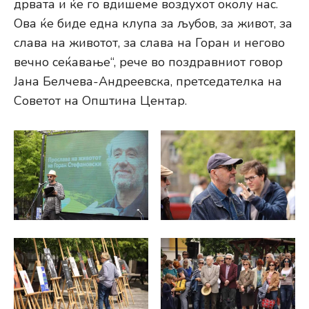
дрвата и ќе го вдишеме воздухот околу нас.
Ова ќе биде една клупа за љубов, за живот, за
слава на животот, за слава на Горан и негово
вечно сеќавање“, рече во поздравниот говор
Јана Белчева-Андреевска, претседателка на
Советот на Општина Центар.