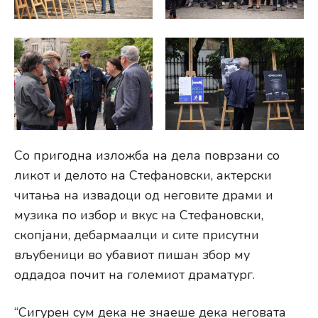
Со пригодна изложба на дела поврзани со
ликот и делото на Стефановски, актерски
читања на извадоци од неговите драми и
музика по избор и вкус на Стефановски,
скопјани, дебармаалци и сите присутни
вљубеници во убавиот пишан збор му
оддадоа почит на големиот драматург.
“Сигурен сум дека не знаеше дека неговата