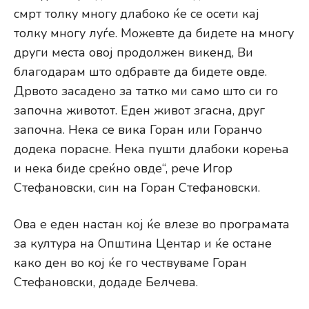
смрт толку многу длабоко ќе се осети кај
толку многу луѓе. Можевте да бидете на многу
други места овој продолжен викенд, Ви
благодарам што одбравте да бидете овде.
Дрвото засадено за татко ми само што си го
започна животот. Еден живот згасна, друг
започна. Нека се вика Горан или Горанчо
додека порасне. Нека пушти длабоки корења
и нека биде среќно овде“, рече Игор
Стефановски, син на Горан Стефановски.
Ова е еден настан кој ќе влезе во програмата
за култура на Општина Центар и ќе остане
како ден во кој ќе го чествуваме Горан
Стефановски, додаде Белчева.