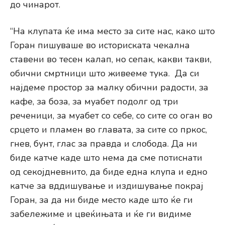
до чинарот.
“На клупата ќе има место за сите нас, како што
Горан пишуваше во историската чекална
ставени во тесен калап, но сепак, какви такви,
обични смртници што живееме тука. Да си
најдеме простор за малку обични радости, за
кафе, за боза, за муабет подолг од три
реченици, за муабет со себе, со сите со оган во
срцето и пламен во главата, за сите со пркос,
гнев, бунт, глас за правда и слобода. Да ни
биде катче каде што нема да сме потиснати
од секојдневнито, да биде една клупа и едно
катче за вддишување и издишување покрај
Горан, за да ни биде место каде што ќе ги
забележиме и цвеќињата и ќе ги видиме