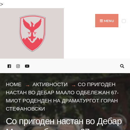
Search
>
for:
Skip
to
MENU
content
HOME
АКТИВНОСТИ
СО ПРИГОДЕН
НАСТАН ВО ДЕБАР МААЛО ОДБЕЛЕЖАН 67-
МИОТ РОДЕНДЕН НА ДРАМАТУРГОТ ГОРАН
СТЕФАНОВСКИ
Со пригоден настан во Дебар