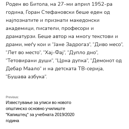
Роден во Битола, на 27-ми април 1952-ра
година, Горан Стефановски беше еден од
најпознатите и признати македонски
академици, писатели, професори и
драматурзи. Беше автор на многу текстови и
драми, меѓу кои и “Јане Задрогаз“, “Диво месо“,
“Лет во место“, “Хај-Фај“, “Дупло дно“,
“Тетовирани души“, “Црна дупка“, “Демонот од
Дебар Маало“ и на детската ТВ-серија,
“Бушава азбука“.
Previous:
Известување за уписи во новото
општинско основно училиште
“Капиштец“ за учебната 2019/2020
година