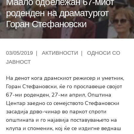
Маало одбележан 67-миот
роденден на драматургот
Горан Стефановски
03/05/2019
|
АКТИВНОСТИ
|
ОДНОСИ СО
ЈАВНОСТ
На денот кога драмскиот режисер и уметник,
Горан Стефановски, ќе го прославеше својот
67-ми роденден, 27-ми април, Општина
Центар заедно со семејството Стефановски
засадија дрво-чинар во паркот спроти
општината и го најавија поставувањето на
клупа и споменик, кој ќе се издигне веднаш