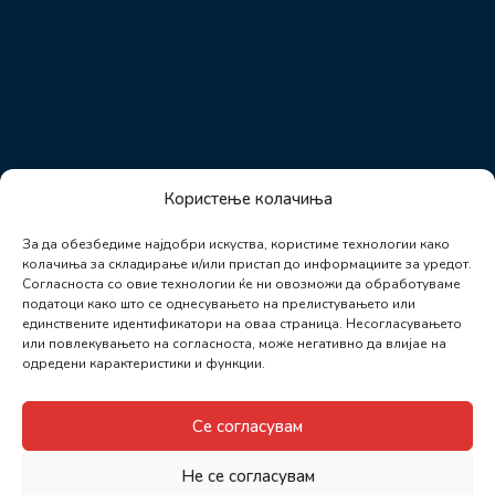
Користење колачиња
За да обезбедиме најдобри искуства, користиме технологии како
колачиња за складирање и/или пристап до информациите за уредот.
Согласноста со овие технологии ќе ни овозможи да обработуваме
податоци како што се однесувањето на прелистувањето или
единствените идентификатори на оваа страница. Несогласувањето
или повлекувањето на согласноста, може негативно да влијае на
одредени карактеристики и функции.
Се согласувам
Не се согласувам