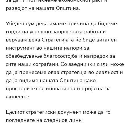
за да ги поттикнеме економскиот раст и
развојот на нашата Општина.
Убеден сум дека имаме причина да бидеме
горди на успешно завршената работа и
верувам дека Стратегијата ќе биде витален
инструмент во нашите напори за
обезбедување благосостојба и напредок за
сите наши сограѓани. Со заеднички сили може
да ја пренесеме оваа стратегија во реалност и
да ја видиме нашата Општина како
просперитетна, иновативна и пријатна за
живеење.
Целиот стратегиски документ може да го
погледнете на следниов линк: