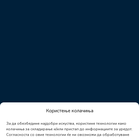
Користење колачиња
За да обезбедиме најдобри искуства, користиме технологии како
колачиња за складирање и/или пристап до информациите за уредот.
Согласноста со овие технологии ќе ни овозможи да обработуваме