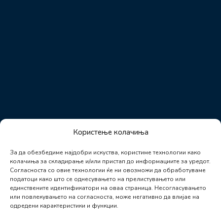
Користење колачиња
За да обезбедиме најдобри искуства, користиме технологии како
колачиња за складирање и/или пристап до информациите за уредот.
Согласноста со овие технологии ќе ни овозможи да обработуваме
податоци како што се однесувањето на прелистувањето или
единствените идентификатори на оваа страница. Несогласувањето
или повлекувањето на согласноста, може негативно да влијае на
одредени карактеристики и функции.