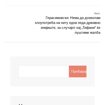
Next:
Герасимовски: Нема да дозволам
злоупотреба на ниту една педа државно
земјиште, за случајот кај „Тифани“ ќе
пуштиме жалба
Search
Пребарај
for: