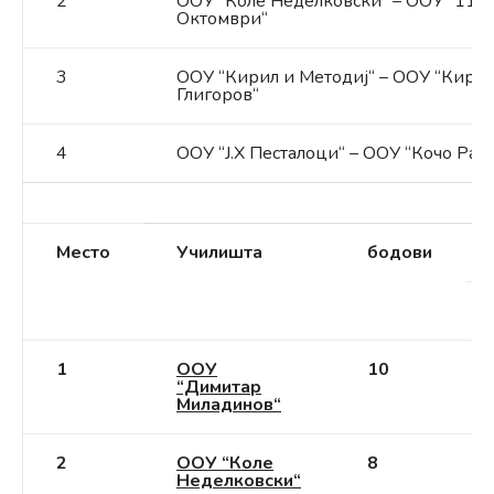
2
ООУ “Коле Неделковски“ – ООУ “11
Октомври“
3
ООУ “Кирил и Методиј“ – ООУ “Киро
Глигоров“
4
ООУ “Ј.Х Песталоци“ – ООУ “Кочо Рац
Место
Училишта
бодови
1
ООУ
10
“Димитар
Миладинов“
2
ООУ “Коле
8
Неделковски“