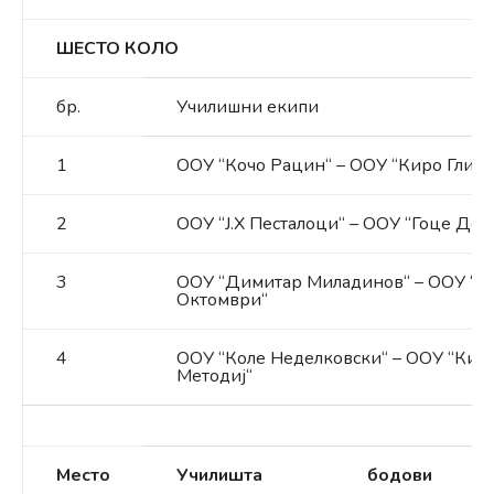
ШЕСТО КОЛО
бр.
Училишни екипи
1
ООУ “Кочо Рацин“ – ООУ “Киро Глиго
2
ООУ “Ј.Х Песталоци“ – ООУ “Гоце Дел
3
ООУ “Димитар Миладинов“ – ООУ “1
Октомври“
4
ООУ “Коле Неделковски“ – ООУ “Кир
Методиј“
Место
Училишта
бодови