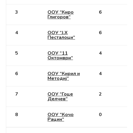
3
ООУ “Киро
6
Глигоров“
4
ООУ “Ј.Х
6
Песталоци“
5
ООУ “11
4
Октомври“
6
ООУ “Кирил и
4
Методиј“
7
ООУ “Гоце
2
Делчев“
8
ООУ “Кочо
0
Рацин“