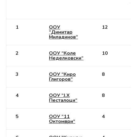
1
ООУ
12
“Димитар
Миладинов“
2
ООУ “Коле
10
Неделковски“
3
ООУ “Киро
8
Глигоров“
4
ООУ “Ј.Х
8
Песталоци“
5
ООУ “11
4
Октомври“