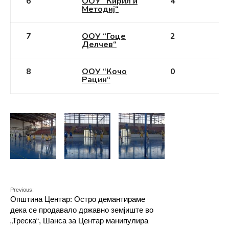
6
ООУ “Кирил и
4
Методиј“
7
ООУ “Гоце
2
Делчев“
8
ООУ “Кочо
0
Рацин“
Previous:
Општина Центар: Остро демантираме
дека се продавало државно земјиште во
„Треска“, Шанса за Центар манипулира