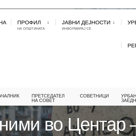
НА
ПРОФИЛ
ЈАВНИ ДЕЈНОСТИ
УР
НА ОПШТИНАТА
ИНФОРМИРАЈ СЕ
РЕ
АЧАЛНИК
ПРЕТСЕДАТЕЛ
СОВЕТНИЦИ
УРБА
УРБАНИ ТОПОНИМИ ВО ЦЕНТАР – ИНСТАЛАЦИИ
НА СОВЕТ
ЗАЕД
ними во Центар 