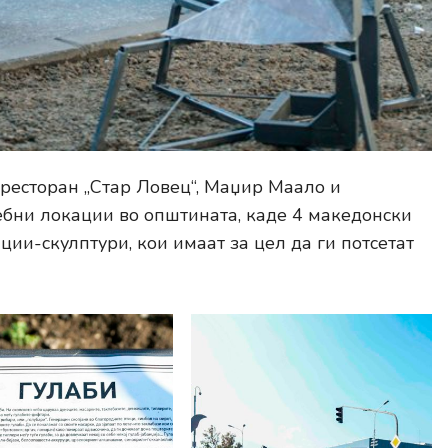
ресторан „Стар Ловец“, Маџир Маало и
ебни локации во општината, каде 4 македонски
ции-скулптури, кои имаат за цел да ги потсетат