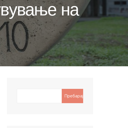
увување на
Search
Пребарај
for: