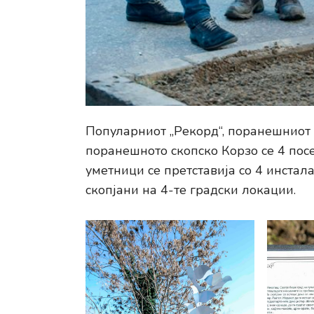
Популарниот „Рекорд“, поранешниот 
поранешното скопско Корзо се 4 пос
уметници се претставија со 4 инстала
скопјани на 4-те градски локации.