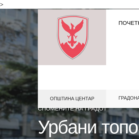
for:
>
Skip
ПОЧЕТ
to
content
ГРАДОН
ОПШТИНА ЦЕНТАР
HOME
АКТИВНОСТИ
,
ПРОЕКТИ
СПОМЕНИТЕ НА ГРАДОТ
Урбани топо