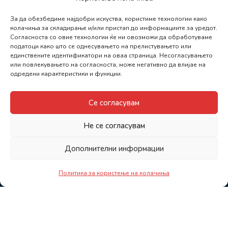
За да обезбедиме најдобри искуства, користиме технологии како
колачиња за складирање и/или пристап до информациите за уредот.
Согласноста со овие технологии ќе ни овозможи да обработуваме
податоци како што се однесувањето на прелистувањето или
единствените идентификатори на оваа страница. Несогласувањето
или повлекувањето на согласноста, може негативно да влијае на
одредени карактеристики и функции.
Се согласувам
Не се согласувам
Дополнителни информации
Политика за користење на колачиња