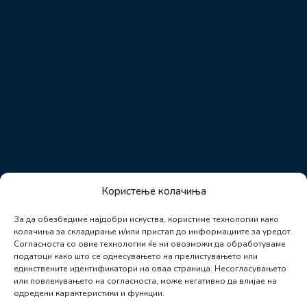
Користење колачиња
За да обезбедиме најдобри искуства, користиме технологии како
колачиња за складирање и/или пристап до информациите за уредот.
Согласноста со овие технологии ќе ни овозможи да обработуваме
податоци како што се однесувањето на прелистувањето или
единствените идентификатори на оваа страница. Несогласувањето
или повлекувањето на согласноста, може негативно да влијае на
одредени карактеристики и функции.