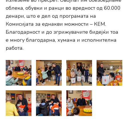
излеземе во пресрет. Овојпат им обезбедивме
облека, обувки и ранци во вредност од 60.000
денари, што е дел од програмата на
Комисијата за еднакви можности – КЕМ.
Благодарност и до згрижувачите бидејќи тоа
е многу благодарна, хумана и исполнителна
работа.