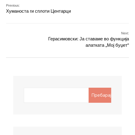
Previous:
Хуманоста ги сплоти Центарци
Next:
Герасимовски: Ја ставаме во функција
алатката „Мој буџет“
Search
Пребарај
for: