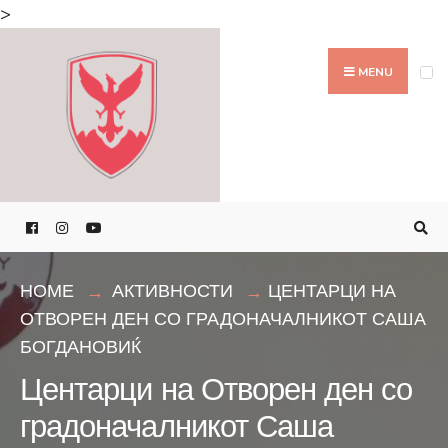
Search
>
for:
Skip
to
MENU
content
HOME
АКТИВНОСТИ
ЦЕНТАРЦИ НА
ОТВОРЕН ДЕН СО ГРАДОНАЧАЛНИКОТ САША
БОГДАНОВИЌ
Центарци на Отворен ден со
градоначалникот Саша