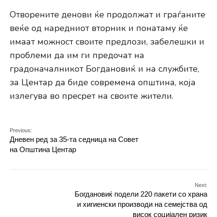
Отворените денови ќе продолжат и граѓаните
веќе од наредниот вторник и понатаму ќе
имаат можност своите предлози, забелешки и
проблеми да им ги предочат на
градоначалникот Богдановиќ и на службите,
за Центар да биде современа општина, која
излегува во пресрет на своите жители.
Previous:
Дневен ред за 35-та седница на Совет
на Општина Центар
Next:
Богдановиќ подели 220 пакети со храна
и хигиенски производи на семејства од
висок социјален ризик