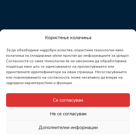
Користење колачиња
За да обезбедиме најдобри искуства, користиме технологии како
колачиња за складирање и/или пристап до информациите за уредот.
Согласноста со овие технологии ќе ни овозможи да обработуваме
податоци како што се однесувањето на прелистувањето или
единствените идентификатори на оваа страница. Несогласувањето
или повлекувањето на согласноста, може негативно да влијае на
одредени карактеристики и функции.
Се согласувам
Не се согласувам
Дополнителни информации