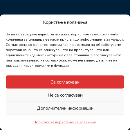
Користење колачиња
За да обезбедиме најдобри искуства, користиме технологии како
колачиња за складирање и/или пристап до информациите за уредот.
Согласноста со овие технологии ќе ни овозможи да обработуваме
податоци како што се однесувањето на прелистувањето или
единствените идентификатори на оваа страница. Несогласувањето
или повлекувањето на согласноста, може негативно да влијае на
одредени карактеристики и функции.
Се согласувам
Не се согласувам
Дополнителни информации
Политика за користење на колачиња