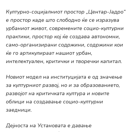
Културно-социјалниот простор „Центар-Јадро“
е простор каде што слободно ќе се изразува
урбаниот живот, современите социо-културни
практики, простор кој ќе создава автономни,
само-организирани содржини, содржини кои
ќе го артикулираат нашиот урбан,
интелектуален, критички и творечки капитал.
Новиoт модел на институцијата е од значење
за културниот развој, но и за образованието,
развојот на критичката култура и новите
облици на создавање социо-културни
заедници.
Дејноста на Установата е давање