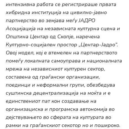
интензивна работа се регистрираше првата
хибридна институција на цивилно-јавно
партнерство во земјава меѓу ЈАДРО
Асоцијација на независната културна сцена и
Општина Центар од Скопје, наречена
Културно-социјален простор „Центар-Јадро“.
Овој модел, кој е втемелен на партнерството
помеѓу локалната самоуправа и националната
мрежа на независниот културен сектор,
составена од граѓански организации,
поединци и неформални групи, обезбедува
суштинска децентрализација на моќта и е
единствениот пат кон создавање на
организациска и програмска автономија во
дејствувањето во сферата на културата во
рамки на граѓанскиот секотор но и пошироко.