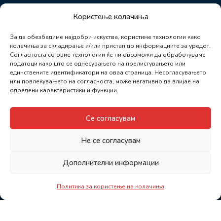
Користење колачиња
За да обезбедиме најдобри искуства, користиме технологии како
колачиња за складирање и/или пристап до информациите за уредот.
Согласноста со овие технологии ќе ни овозможи да обработуваме
податоци како што се однесувањето на прелистувањето или
единствените идентификатори на оваа страница. Несогласувањето
или повлекувањето на согласноста, може негативно да влијае на
одредени карактеристики и функции.
Се согласувам
Не се согласувам
Дополнителни информации
Политика за користење на колачиња