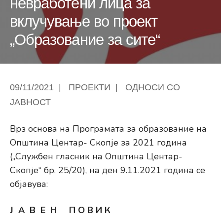
невработени лица за
вклучување во проект
„Образование за сите“
09/11/2021
|
ПРОЕКТИ
|
ОДНОСИ СО
ЈАВНОСТ
Врз основа на Програмата за образование на
Општина Центар- Скопје за 2021 година
(„Службен гласник на Општина Центар-
Скопје“ бр. 25/20), на ден 9.11.2021 година се
објавува:
Ј А В Е Н П О В И К