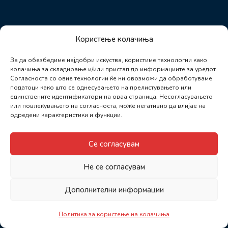
Користење колачиња
За да обезбедиме најдобри искуства, користиме технологии како
колачиња за складирање и/или пристап до информациите за уредот.
Согласноста со овие технологии ќе ни овозможи да обработуваме
податоци како што се однесувањето на прелистувањето или
единствените идентификатори на оваа страница. Несогласувањето
или повлекувањето на согласноста, може негативно да влијае на
одредени карактеристики и функции.
Се согласувам
Не се согласувам
Дополнителни информации
Политика за користење на колачиња