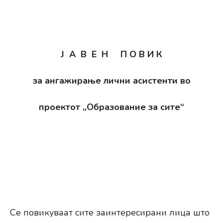
Ј А В Е Н П О В И К
за ангажирање лични асистенти во
проектот „Образование за сите“
Се повикуваат сите заинтересирани лица што