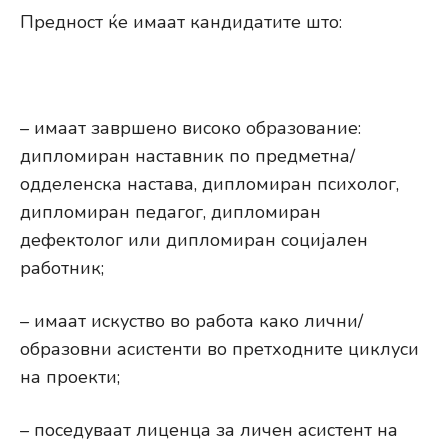
Предност ќе имаат кандидатите што:
– имаат завршено високо образование:
дипломиран наставник по предметна/
одделенска настава, дипломиран психолог,
дипломиран педагог, дипломиран
дефектолог или дипломиран социјален
работник;
– имаат искуство во работа како лични/
образовни асистенти во претходните циклуси
на проекти;
– поседуваат лиценца за личен асистент на