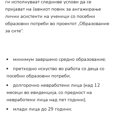
ги исполнуваат следниве услови да се
пријават на Јавниот повик за ангажирање
лични асистенти на ученици со посебни
образовни потреби во проектот „Образование
за сите“:
минимум завршено средно образование;
претходно искуство во работа со деца со
посебни образовни потреби;
долгорочно невработени лица (над 12
месеци во евиденција, со предност на
невработени лица над пет години);
млади лица до 29 години;