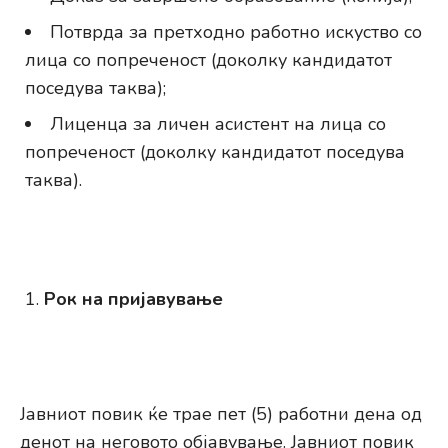
Потврда за претходно работно искуство со
лица со попреченост (доколку кандидатот
поседува таква);
Лиценца за личен асистент на лица со
попреченост (доколку кандидатот поседува
таква).
Рок на пријавување
Јавниот повик ќе трае пет (5) работни дена од
денот на неговото објавување. Јавниот повик