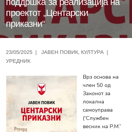
поддршка за реализација на
проектот „Центарски
приказни“
23/05/2025
|
ЈАВЕН ПОВИК
,
КУЛТУРА
|
УРЕДНИК
Врз основа на
член 50 од
Законот за
локална
самоуправа
(“Службен
весник на Р.М.”