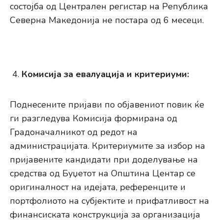
состојба од Централен регистар на Република
Северна Македонија не постара од 6 месеци.
Комисија за евалуација и критериуми:
Поднесените пријави по објавениот повик ќе
ги разгледува Комисија формирана од
Градоначалникот од редот на
администрацијата. Критериумите за избор на
пријавените кандидати при доделување на
средства од Буџетот на Општина Центар се
оригиналност на идејата, референците и
портфолиото на субјектите и прифатливост на
финансиската конструкција за организација