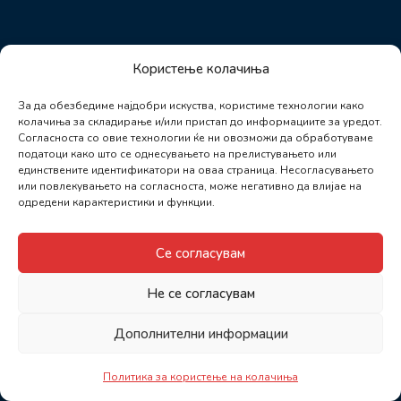
Користење колачиња
За да обезбедиме најдобри искуства, користиме технологии како
колачиња за складирање и/или пристап до информациите за уредот.
Согласноста со овие технологии ќе ни овозможи да обработуваме
податоци како што се однесувањето на прелистувањето или
единствените идентификатори на оваа страница. Несогласувањето
или повлекувањето на согласноста, може негативно да влијае на
одредени карактеристики и функции.
Се согласувам
Не се согласувам
Дополнителни информации
Политика за користење на колачиња