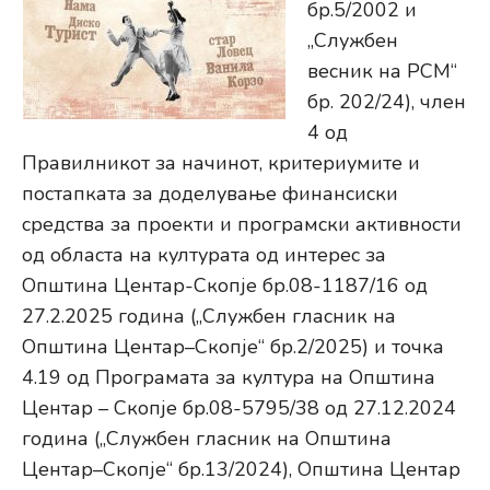
бр.5/2002 и
„Службен
весник на РСМ“
бр. 202/24), член
4 од
Правилникот за начинот, критериумите и
постапката за доделување финансиски
средства за проекти и програмски активности
од областа на културата од интерес за
Општина Центар-Скопје бр.08-1187/16 од
27.2.2025 година („Службен гласник на
Општина Центар–Скопје“ бр.2/2025) и точка
4.19 од Програмата за култура на Општина
Центар – Скопје бр.08-5795/38 од 27.12.2024
година („Службен гласник на Општина
Центар–Скопје“ бр.13/2024), Општина Центар