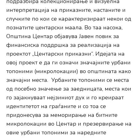
подразбира колекционирање и визуелна
интерпретација на приказните, настаните и
случките по кои се карактеризираат некои од
познатите центарски маала. Во таа насока,
Општина Центар објавува Јавен повик за
финансиска поддршка за реализација на
проектот „Центарски приказни“. Идејата на
овој проект е да ги означи значајните урбани
топоними (микролокации) во општината како
значајни места. Урбаните топоними се места
од посебно значење за заедницата, места кои
го зајакнуваат нејзиниот дух и го креираат
идентитетот на граѓаните и со тоа се
придонесува за меморирање на битните
микролокации во Центар и презервирање на
овие урбани топоними за наредните