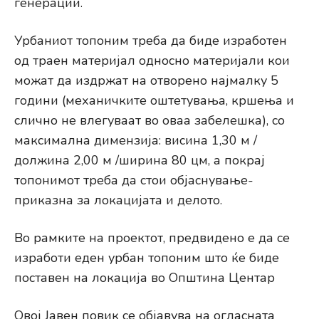
генерации.
Урбаниот топоним треба да биде изработен
од траен материјал односно материјали кои
можат да издржат на отворено најмалку 5
години (механичките оштетувања, кршења и
слично не влегуваат во оваа забелешка), со
максимална димензија: висина 1,30 м /
должина 2,00 м /ширина 80 цм, а покрај
топонимот треба да стои објаснување-
приказна за локацијата и делото.
Во рамките на проектот, предвидено е да се
изработи еден урбан топоним што ќе биде
поставен на локација во Општина Центар
Овој Јавен повик се објавува на огласната