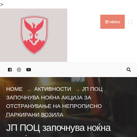
Search
>
for:
Skip
to
MENU
content
HOME
АКТИВНОСТИ
ЈП ПОЦ
ЗАПОЧНУВА НОЌНА АКЦИЈА ЗА
ОТСТРАНУВАЊЕ НА НЕПРОПИСНО
ПАРКИРАНИ ВОЗИЛА
ЈП ПОЦ започнува ноќна