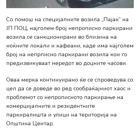
Со помош на специјалните возила „Пајак“ на
ЈП ПОЦ, најголем број непрописно паркирани
возила се санкционирани во близина на
ноќните локали и кафеани, каде има најголем
број на непрписно паркирани возила кои го
предизвикуваат нередот во доцните часови.
Оваа мерка континуирано ќе се спроведува со
цел да се доведе во ред сообраќајниот хаос и
проблемот со непрописното паркирање на
комерцијалните и резидентните
паркиралишта и улици на територија на
Општина Центар.