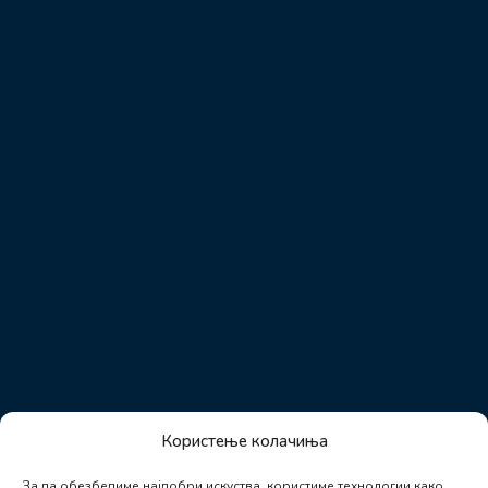
Користење колачиња
За да обезбедиме најдобри искуства, користиме технологии како