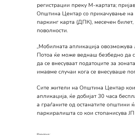
регистрации преку М-картата; прија
Општина Центар со прикачување на 
паркинг карта (ДПК), месечен билет,
поволности.
„Мобилната апликација овозможува л
Потоа ќе може веднаш безбедно да с
да се внесуваат податоците за зонат
имавме случаи кога се внесуваше пог
Сите жители на Општина Центар кои 
апликација, ќе добијат 30 часа беспл
а граѓаните од останатите општини ќ
паркиралишта со кои стопанисува Ј
Previous: