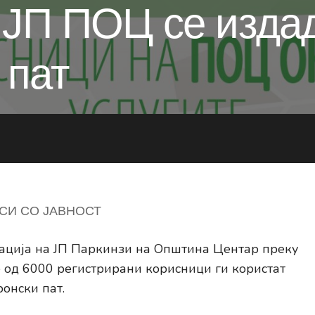
 ЈП ПОЦ се изда
 пат
СИ СО ЈАВНОСТ
зација на ЈП Паркинзи на Општина Центар преку
 од 6000 регистрирани корисници ги користат
ронски пат.