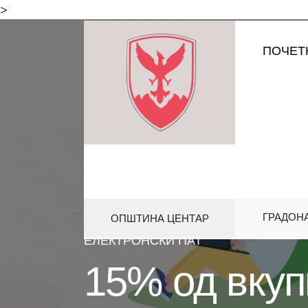
for:
>
Skip
ПОЧЕТ
to
content
ГРАДОН
ОПШТИНА ЦЕНТАР
HOME
АКТИВНОСТИ
15% ОД
ЕЛЕКТРОНСКИ ПАТ
15% од вкуп