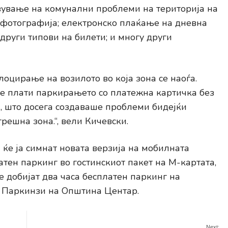
вување на комунални проблеми на територија на
фотографија; eлектронско плаќање на дневна
 други типови на билети; и многу други
оцирање на возилото во која зона се наоѓа.
е плати паркирањето со платежна картичка без
а, што досега создаваше проблеми бидејќи
решна зона.“, вели Кичевски.
ќе ја симнат новата верзија на мобилната
атен паркинг во гостинскиот пакет на М-картата,
е добијат два часа бесплатен паркинг на
П Паркинзи на Општина Центар.
Next: