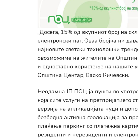
„Досега, 15% од вкупниот број на ск
електронски пат. Оваа бројка ни да
најновите светски технолошки трендо
овозможиме на жителите на Општина
и едноставно користење на нашите ус
Општина Центар, Васко Кичевски.
Неодамна ЈП ПОЦ ја пушти во употре
која сите услуги на претпријатието 
верзија на апликацијата нуди и доп
безбедна активна геолокација за пр
плаќање паркинг со платежна карти
резиденти и нерезиденти и електрон