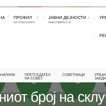
НА
ПРОФИЛ
ЈАВНИ ДЕЈНОСТИ
УР
НА ОПШТИНАТА
ИНФОРМИРАЈ СЕ
РЕ
АЧАЛНИК
ПРЕТСЕДАТЕЛ
СОВЕТНИЦИ
УРБА
 ВКУПНИОТ БРОЈ НА СКЛУЧЕНИ ДОГОВОРИ СО ЈП
НА СОВЕТ
ЗАЕД
ниот број на скл