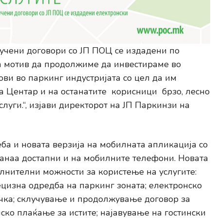
лучени договори со ЈП ПОЦ се издадени по
ва мотив да продолжиме да инвестираме во
ви во паркинг индустријата со цел да им
 Центар и на останатите корисници брзо, лесно
луги.“, изјави директорот на ЈП Паркинзи на
ба и новата верзија на мобилната апликација со
станаа достапни и на мобилните телефони. Новата
олнителни можности за користење на услугите:
ецизна одредба на паркинг зоната; електронско
чка; склучување и продолжување договор за
ско плаќање за истите; најавување на гостински