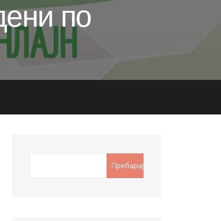
дени по
Search
Пребарај
for: