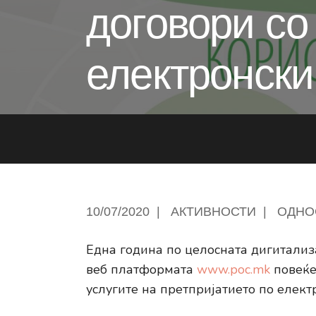
договори со
електронски
10/07/2020
|
АКТИВНОСТИ
|
ОДНО
Една година по целосната дигитали
веб платформата
www.poc.mk
повеќе
услугите на претпријатието по елект