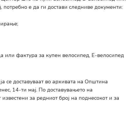
ј, потребно е да ги достави следниве документи:
нирање;
а или фактура за купен велосипед, Е-велосипед
а се доставуваат во архивата на Општина
енес, 14-ти мај. По доставувањето на
 известени за редниот број на поднесокот и за