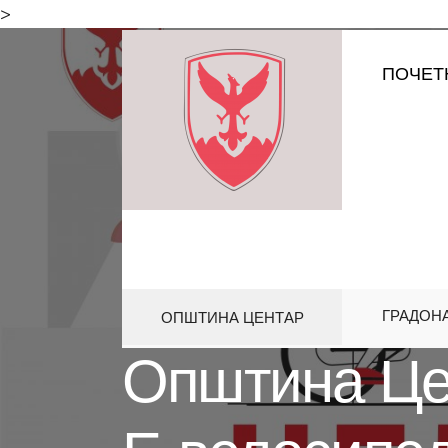
for:
>
Skip
ПОЧЕТ
to
content
ГРАДОН
ОПШТИНА ЦЕНТАР
HOME
АКТИВНОСТИ
OПШТИНА
Oпштина Цен