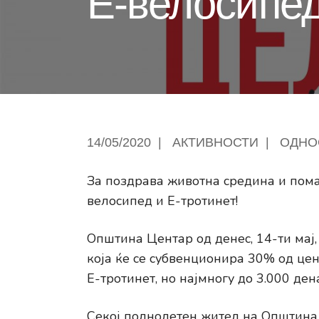
Е-велосипед
14/05/2020
|
АКТИВНОСТИ
|
ОДНО
За поздрава животна средина и пома
велосипед и Е-тротинет!
Општина Центар од денес, 14-ти мај, 
која ќе се субвенционира 30% од це
Е-тротинет, но најмногу до 3.000 ден
Секој полнолетен жител на Општина 