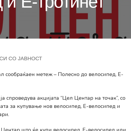
 и Е-тротинет
СИ СО ЈАВНОСТ
л сообраќаен метеж – Полесно до велосипед, Е-
ја спроведува акцијата “Цел Центар на точак”, со
ната за купување нов велосипед, Е-велосипед и
ари.
Центар што ќе купи велосипед, Е-велосипед или