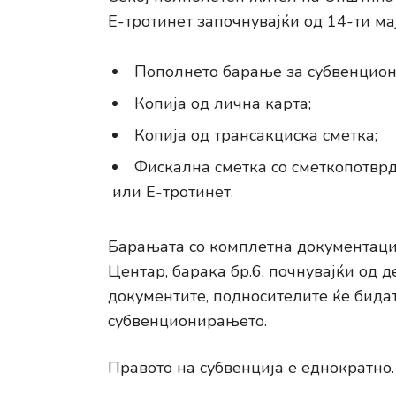
Е-тротинет започнувајќи од 14-ти ма
Пополнето барање за субвенцио
Копија од лична карта;
Копија од трансакциска сметка;
Фискална сметка со сметкопотврд
или Е-тротинет.
Барањата со комплетна документациј
Центар, барака бр.6, почнувајќи од д
документите, подносителите ќе бидат
субвенционирањето.
Правото на субвенција е еднократно.