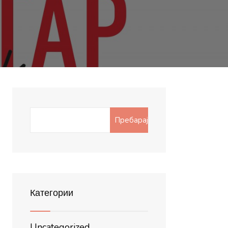
Search
Пребарај
for:
Категории
Uncategorized