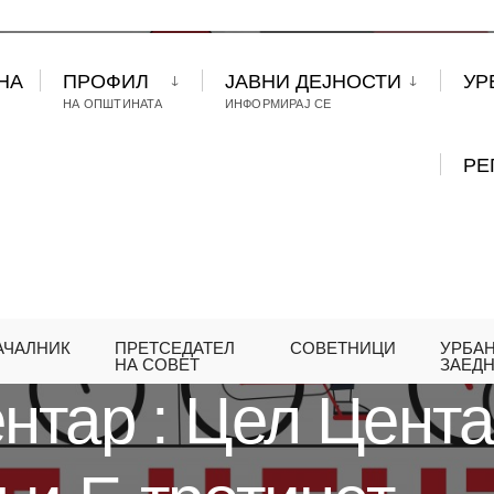
НА
ПРОФИЛ
ЈАВНИ ДЕЈНОСТИ
УР
НА ОПШТИНАТА
ИНФОРМИРАЈ СЕ
РЕ
АЧАЛНИК
ПРЕТСЕДАТЕЛ
СОВЕТНИЦИ
УРБА
 ЦЕНТАР : ЦЕЛ ЦЕНТАР НА ТОЧАК, Е-ВЕЛОСИПЕ
НА СОВЕТ
ЗАЕД
тар : Цел Центар