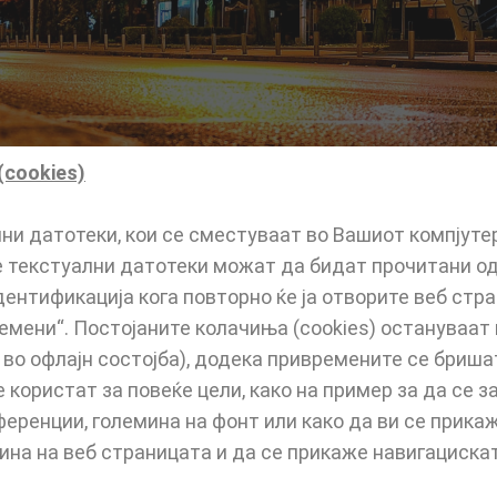
(cookies)
ни датотеки, кои се сместуваат во Вашиот компјуте
е текстуални датотеки можат да бидат прочитани од
ентификација кога повторно ќе ја отворите веб стр
емени“. Постојаните колачиња (cookies) остануваат н
 во офлајн состојба), додека привремените се бриша
 користат за повеќе цели, како на пример за да се 
еренции, големина на фонт или како да ви се прикаж
а на веб страницата и да се прикаже навигацискат