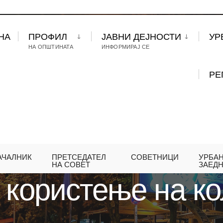
НА
ПРОФИЛ
ЈАВНИ ДЕЈНОСТИ
УР
НА ОПШТИНАТА
ИНФОРМИРАЈ СЕ
РЕ
АЧАЛНИК
ПРЕТСЕДАТЕЛ
СОВЕТНИЦИ
УРБА
Е НА КОЛАЧИЊА (COOKIES)
НА СОВЕТ
ЗАЕД
 користење на к