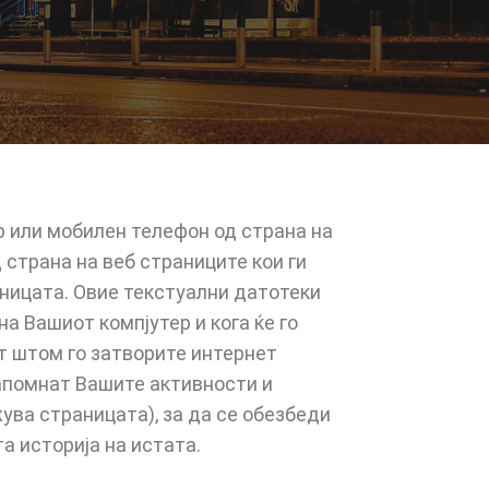
р или мобилен телефон од страна на
 страна на веб страниците кои ги
аницата. Овие текстуални датотеки
а Вашиот компјутер и кога ќе го
т штом го затворите интернет
запомнат Вашите активности и
ува страницата), за да се обезбеди
а историја на истата.