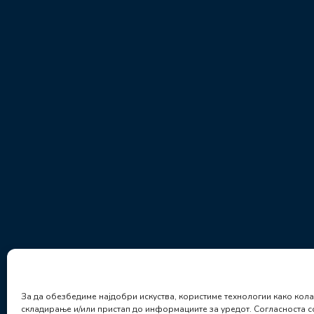
За да обезбедиме најдобри искуства, користиме технологии како кол
складирање и/или пристап до информациите за уредот. Согласноста с