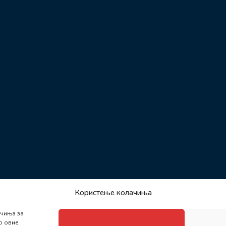
Користење колачиња
ачиња за
о овие