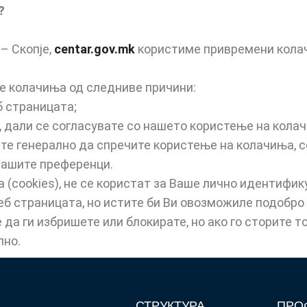
?
– Скопје,
centar.gov.mk
користиме привремени колач
 колачиња од следниве причини:
 страницата;
али се согласувате со нашето користење на колачи
те генерално да спречите користење на колачиња, с
вашите преференци.
(cookies), не се користат за Ваше лично идентифи
 веб страницата, но истите би Ви овозможиле подобр
 да ги избришете или блокирате, но ако го сторите т
лно.
СТРУКТУРА
ПРО