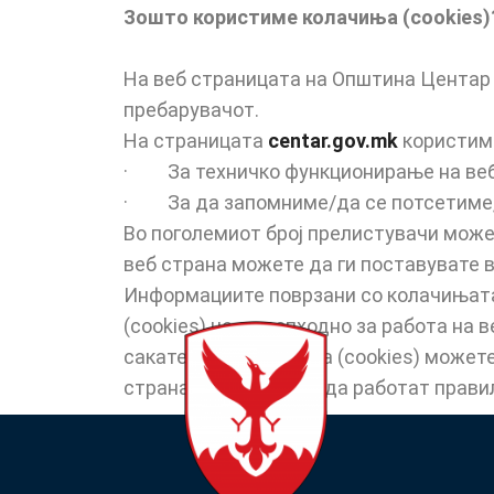
Зошто користиме колачиња (cookies)
На веб страницата на
Општина Центар 
пребарувачот.
На страницата
centar.gov.mk
користиме
· За техничко функционирање на веб
· За да запомниме/да се потсетиме, д
Во поголемиот број прелистувачи може
веб страна можете да ги поставувате 
Информациите поврзани со колачињата 
(cookies) не е неопходно за работа на
сакате овие колачиња (cookies) можете
страна можеби нема да работат прави