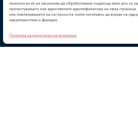
технологии ќе ни овозможи да обработуваме податоци како што се о
прелистувањето или единствените идентификатори на оваа страница.
или повлекувањето на согласноста, може негативно да влијае на одр
карактеристики и функции.
Политика за користење на колачиња