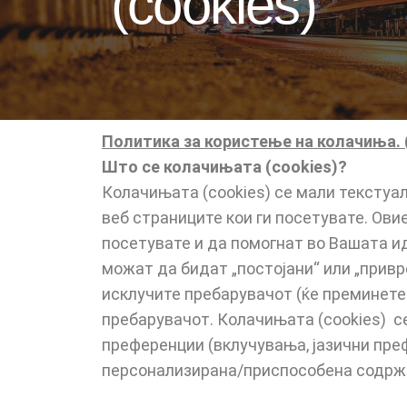
(cookies)
Политика за користење на колачиња.
Што се колачињата (cookies)?
Колачињата (cookies) се мали текстуал
веб страниците кои ги посетувате. Ови
посетувате и да помогнат во Вашата ид
можат да бидат „постојани“ или „привр
исклучите пребарувачот (ќе преминете
пребарувачот. Колачињата (cookies) се
преференции (вклучувања, јазични преф
персонализирана/приспособена содржин