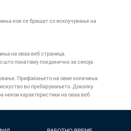
иња кои се бришат со исклучување на
ња на оваа веб страница.
о што понатаму поединечно за секоја
кување. Прифаќањето на овие колачиња
о искуство во пребарувањето. Доколку
оа некои карактеристики на оваа веб
ФИЛ
РАБОТНО ВРЕМЕ