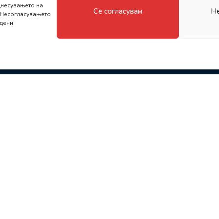
днесувањето на
Се согласувам
Не
 Несогласувањето
едени