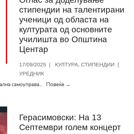
–
стипендии на талентирани
„Постземјотресни
ученици од областа на
обележја
културата од основните
во
училишта во Општина
Центар“
Центар
17/09/2025
|
КУЛТУРА
,
СТИПЕНДИИ
|
УРЕДНИК
Оглас
кална самоуправа
...
Повеќе →
за
доделување
стипендии
Герасимовски: На 13
на
талентирани
Септември голем концерт
ученици