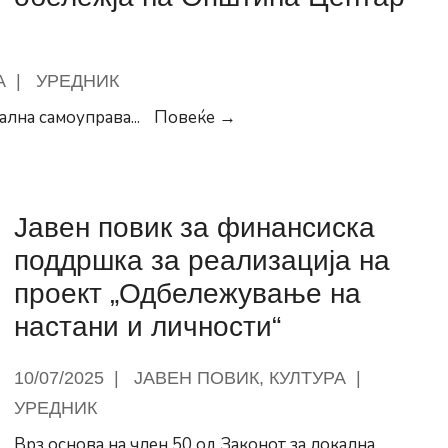
А
|
УРЕДНИК
Јавен
кална самоуправа
...
Повеќе →
повик
за
финансиска
Јавен повик за финансиска
поддршка
за
поддршка за реализација на
реализација
проект „Одбележување на
на
настани и личности“
проектот
„Тематски
10/07/2025
|
ЈАВЕН ПОВИК
,
КУЛТУРА
|
организирани
УРЕДНИК
прошетки
со
Врз основа на член 50 од Законот за локална