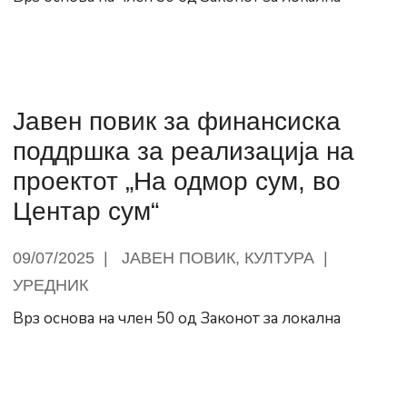
граѓаните
за
поблиско
запознавање
со
Јавен повик за финансиска
културните
поддршка за реализација на
обележја
проектот „На одмор сум, во
на
Центар сум“
Општина
Центар
е
09/07/2025
|
ЈАВЕН ПОВИК
,
КУЛТУРА
|
“
УРЕДНИК
Врз основа на член 50 од Законот за локална