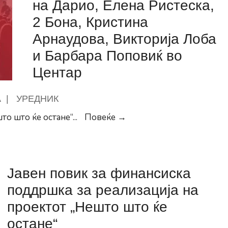
на Дарио, Елена Ристеска,
од
2 Бона, Кристина
областа
Арнаудова, Викторија Лоба
на
културата
и Барбара Поповиќ во
од
Центар
основните
училишта
А
|
УРЕДНИК
во
Герасимовски:
то што ќе остане“
...
Повеќе →
Општина
На
Центар
13
Септември
Јавен повик за финансиска
голем
концерт
поддршка за реализација на
на
проектот „Нешто што ќе
Дарио,
остане“
Елена