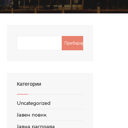
Search
Пребарај
for:
Категории
Uncategorized
Јавен повик
Јавна расправа