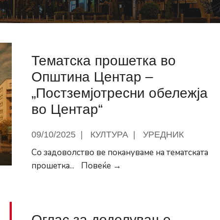
Тематска прошетка во
Општина Центар –
„Постземјотресни обележја
во Центар“
09/10/2025
|
КУЛТУРА
|
УРЕДНИК
Со задоволство ве покануваме на тематската
Тематска
прошетка
...
Повеќе →
прошетка
во
Општина
Оглас за доделување
Центар