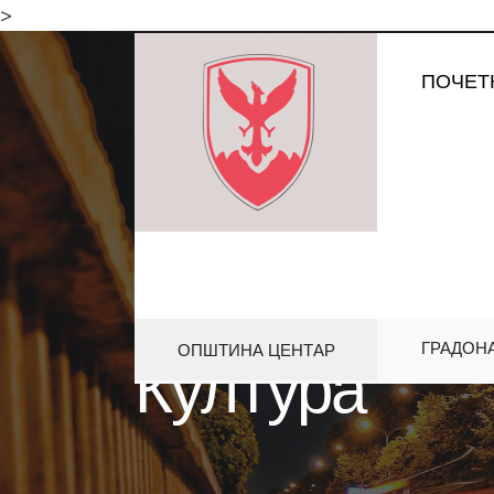
for:
>
Skip
ПОЧЕТ
to
content
ГРАДОН
ОПШТИНА ЦЕНТАР
Култура