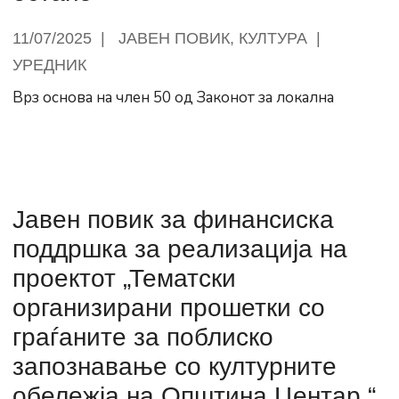
Ристеска,
11/07/2025
|
ЈАВЕН ПОВИК
,
КУЛТУРА
|
2
УРЕДНИК
Бона,
Кристина
Врз основа на член 50 од Законот за локална
Арнаудова,
Викторија
Лоба
и
Барбара
Јавен повик за финансиска
Поповиќ
поддршка за реализација на
во
проектот „Тематски
Центар
организирани прошетки со
граѓаните за поблиско
запознавање со културните
обележја на Општина Центар “