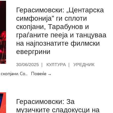
Герасимовски: „Центарска
симфонија” ги сплоти
скопјани, Тарабунов и
граѓаните пееја и танцуваа
на најпознатите филмски
евергрини
30/06/2025
|
КУЛТУРА
|
УРЕДНИК
Герасимовски:
скопјани. Со
...
Повеќе →
„Центарска
симфонија”
ги
Герасимовски: За
сплоти
скопјани,
музичките сладокусци на